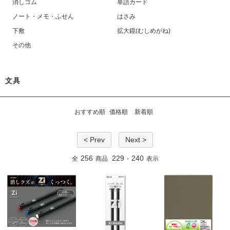
消しゴム
単語カード
ノート・メモ・ふせん
はさみ
下敷
拡大鏡(むしめがね)
その他
文具
おすすめ順
価格順
新着順
< Prev
Next >
256
229
240
全
商品
-
表示