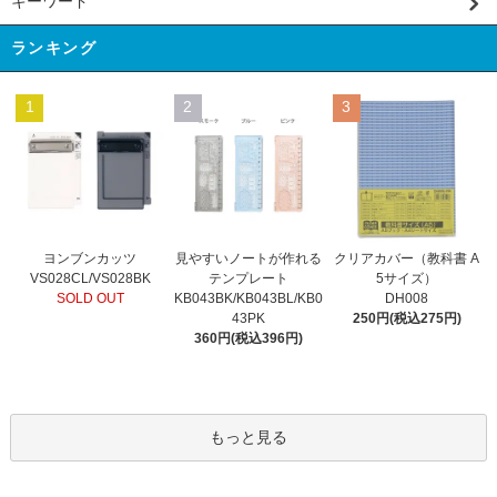
キーワード
ランキング
1
2
3
見やすいノートが作れる
ヨンブンカッツ
クリアカバー（教科書 A
テンプレート
VS028CL/VS028BK
5サイズ）
KB043BK/KB043BL/KB0
SOLD OUT
DH008
43PK
250円(税込275円)
360円(税込396円)
もっと見る