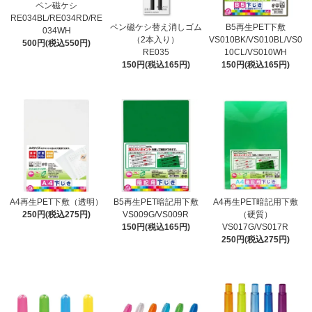
ペン磁ケシ
RE034BL/RE034RD/RE
ペン磁ケシ替え消しゴム
B5再生PET下敷
034WH
（2本入り）
VS010BK/VS010BL/VS0
500円(税込550円)
RE035
10CL/VS010WH
150円(税込165円)
150円(税込165円)
A4再生PET下敷（透明）
B5再生PET暗記用下敷
A4再生PET暗記用下敷
250円(税込275円)
VS009G/VS009R
（硬質）
150円(税込165円)
VS017G/VS017R
250円(税込275円)