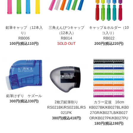
鉛筆キャップ （12本入
三角えんぴつキャップ
キャップ＆ホルダー（10
り）
（12本入）
コ入り）
RB006
RB014
RB022
100円(税込110円)
SOLD OUT
200円(税込220円)
鉛筆けずり ケズール
300円(税込330円)
2枚刃鉛筆削り
カラー定規 16cm
RS021BK/RS021BL/RS
KB027BK/KB027BL/KB0
021PK
27GR/KB027LB/KB027
380円(税込418円)
OR/KB027PK/KB027PU
180円(税込198円)