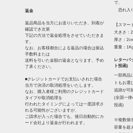
で、
恐れ入り
返金
返品商品を当方にお送りいただき、到着が
【スマー
確認でき次第
大きさ：2
下記の方法で返金処理をさせていただきま
厚さ：2c
す。
重量：1K
なお、お客様都合による返品の場合は振込
手数料または
レターパッ
送料を引いた金額の返金となります。予め
ト投函)
了承ください。
一部商品
■クレジットカードでお支払いされた場合
トもお選
当方で決済の取消処理をいたします。
追跡が可
なお、購入者様ご利用のクレジットカード
(全国一律
タイプや取消処理を
行われたタイミングによっては一度請求さ
投函)
れる可能性がございますが、
ご請求が入った場合でも、後日自動的にカ
※複数個
ード会社より返金が行われます。
容量を超