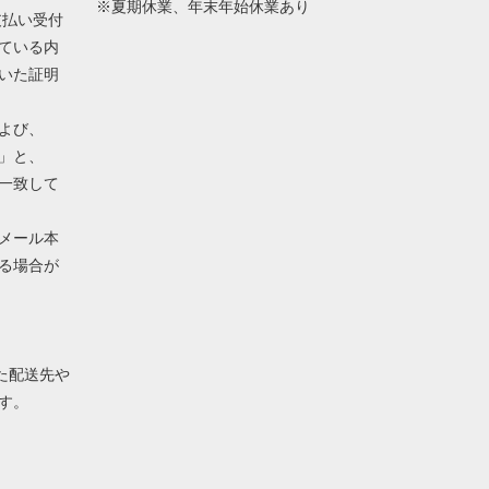
※夏期休業、年末年始休業あり
支払い受付
ている内
いた証明
よび、
」と、
一致して
メール本
る場合が
れた配送先や
す。