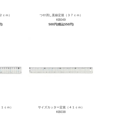
２ｃｍ）
つや消し直線定規（３７ｃｍ）
KB049
円)
500円(税込550円)
３１ｃｍ）
サイズカッター定規（４１ｃｍ）
KB038