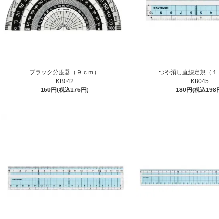
ブラック分度器（９ｃｍ）
つや消し直線定規（１
KB042
KB045
160円(税込176円)
180円(税込198