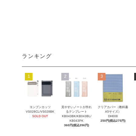
ランキング
1
2
3
ヨンブンカッツ
見やすいノートが作れ
クリアカバー（教科書
VS028CL/VS028BK
るテンプレート
A5サイズ）
SOLD OUT
KB043BK/KB043BL/
DH008
KB043PK
250円(税込275円)
360円(税込396円)