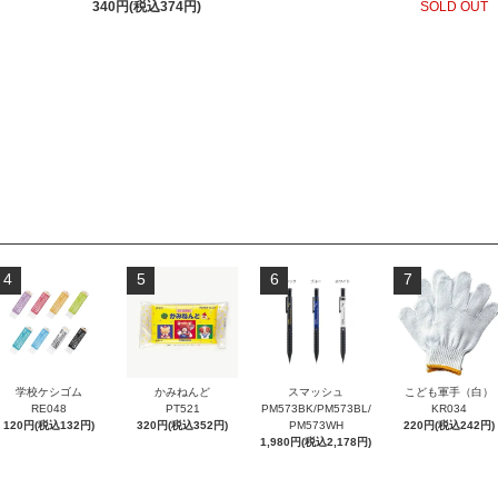
340円(税込374円)
SOLD OUT
4
5
6
7
学校ケシゴム
かみねんど
スマッシュ
こども軍手（白）
RE048
PT521
PM573BK/PM573BL/
KR034
120円(税込132円)
320円(税込352円)
PM573WH
220円(税込242円)
1,980円(税込2,178円)