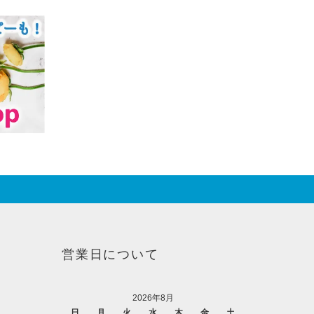
営業日について
2026年8月
日
月
火
水
木
金
土