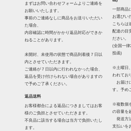
まずはお問い合わせフォームよりご連絡を
一部商品
お願いいたします。
お選びい
事前のご連絡なしに商品をお送りいただい
こちらは
た場合、
配達の目
内容確認に時間がかかり返品対応ができか
ださい。
ねることがあります。
(全国一律
投函)
未開封、未使用の状態で商品到着後７日以
内とさせていただきます。
※土曜日
ご連絡が７日以内に行われなかった場合、
われてお
返品を受け付けられない場合がありますの
お届けに
で予めご了承ください。
す。予め
返品送料
※複数個
お客様都合による返品につきましてはお客
の容量を
様のご負担とさせていただきます。
発送方法
不良品に該当する場合は当方で負担いたし
支払いを
ます。