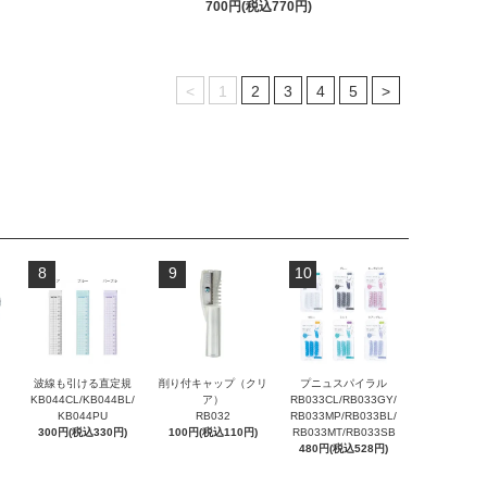
700円(税込770円)
<
1
2
3
4
5
>
8
9
10
波線も引ける直定規
削り付キャップ（クリ
プニュスパイラル
KB044CL/KB044BL/
ア）
RB033CL/RB033GY/
KB044PU
RB032
RB033MP/RB033BL/
300円(税込330円)
100円(税込110円)
RB033MT/RB033SB
480円(税込528円)