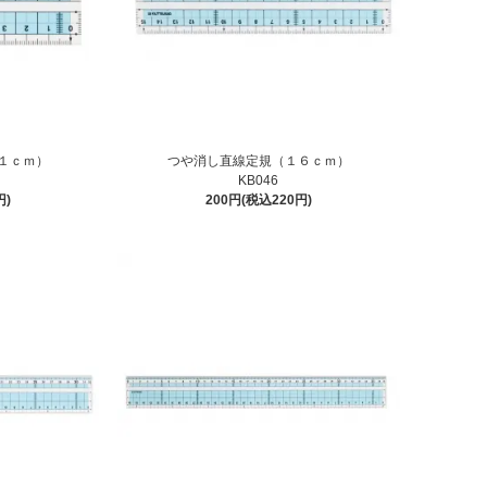
１ｃｍ）
つや消し直線定規（１６ｃｍ）
KB046
円)
200円(税込220円)