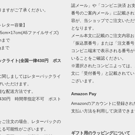
認メール」や「コンビニ決済 お
ますがご了承ください。
番号のご案内メール」に記載され
容が、当ショップでご注文いただ
トレター容量】
となります。
5cm×17cm(A5ファイルサイズ)
メール本文に記載のご注文内容お
mまで
「振込票番号」または「注文番号
gまで
コンビニ端末で表示される番号が
いることをご確認ください。
クライト(全国一律430円 ポス
※選択されたコンビニよっては、
文に「受付番号」と記載されてい
に関しましてはレターパックライ
ございます。
びいただけます。
能な配送方法です。
Amazon Pay
430円 時間帯指定不可 ポスト
Amazonのアカウントに登録さ
支払い方法を利用して決済できま
をご注文の場合、レターパックの
える可能性がございます。
ギフト用のラッピングについて