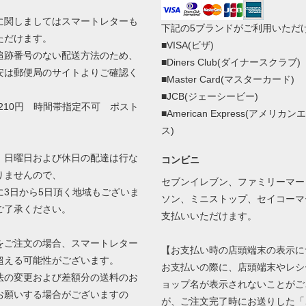
に関しましてはスマートレターも
下記の5ブランドがご利用いただ
ただけます。
■VISA(ビザ)
追跡番号のない配送方法のため、
■Diners Club(ダイナースクラブ)
安は郵便局のサイトよりご確認く
■Master Card(マスターカード)
■JCB(ジェーシービー)
210円 時間帯指定不可 ポスト
■American Express(アメリカ
ス)
、日曜日および休日の配達は行な
コンビニ
りませんので、
セブンイレブン、ファミリーマー
3日から5日頂く地域もございま
ソン、ミニストップ、セイコーマ
ご了承ください。
支払いいただけます。
をご注文の場合、スマートレター
【お支払い時の店頭端末の表示に
超える可能性がございます。
お支払いの際に、店頭端末やレシ
の変更および差額分の送料のお
ョップ名が表示されないことがご
お願いする場合がございますの
が、ご注文完了時にお送りした「