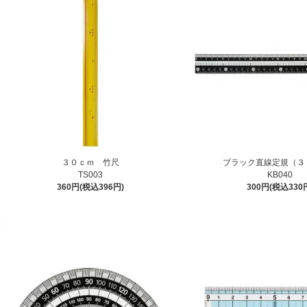
３０ｃｍ 竹尺
ブラック直線定規（３
TS003
KB040
360円(税込396円)
300円(税込330