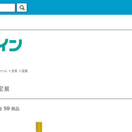
ホーム
>
文具
>
定規
定規
59
全
商品