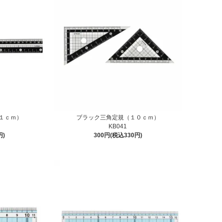
１ｃｍ）
ブラック三角定規（１０ｃｍ）
KB041
円)
300円(税込330円)