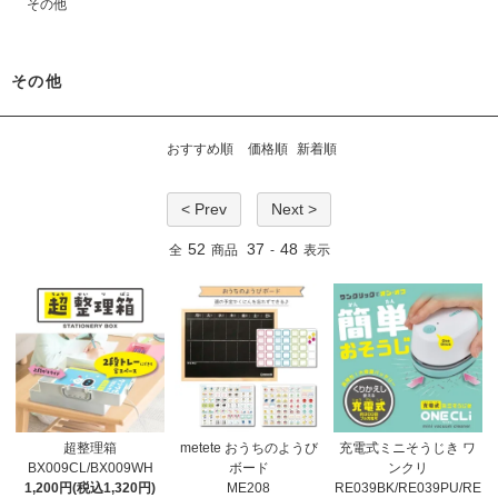
その他
その他
おすすめ順
価格順
新着順
< Prev
Next >
52
37
48
全
商品
-
表示
超整理箱
metete おうちのようび
充電式ミニそうじき ワ
BX009CL/BX009WH
ボード
ンクリ
1,200円(税込1,320円)
ME208
RE039BK/RE039PU/RE