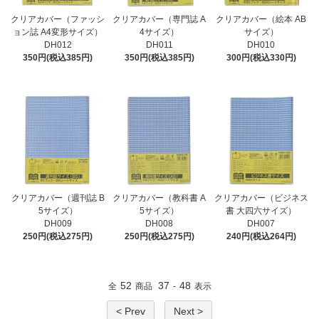
クリアカバー（ファッシ
クリアカバー（専門誌 A
クリアカバー（絵本 AB
ョン誌 A4変形サイズ）
4サイズ）
サイズ）
DH012
DH011
DH010
350円(税込385円)
350円(税込385円)
300円(税込330円)
クリアカバー（週刊誌 B
クリアカバー（教科書 A
クリアカバー（ビジネス
5サイズ）
5サイズ）
書 大四六サイズ）
DH009
DH008
DH007
250円(税込275円)
250円(税込275円)
240円(税込264円)
52
37
48
全
商品
-
表示
< Prev
Next >