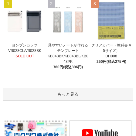
1
2
3
見やすいノートが作れる
ヨンブンカッツ
クリアカバー（教科書 A
テンプレート
VS028CL/VS028BK
5サイズ）
KB043BK/KB043BL/KB0
SOLD OUT
DH008
43PK
250円(税込275円)
360円(税込396円)
もっと見る