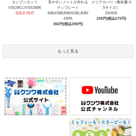
見やすいノートが作れる
ヨンブンカッツ
クリアカバー（教科書 A
テンプレート
VS028CL/VS028BK
5サイズ）
KB043BK/KB043BL/KB0
SOLD OUT
DH008
43PK
250円(税込275円)
360円(税込396円)
もっと見る