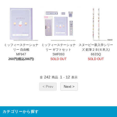
ミッフィーステーショナ
ミッフィーステーショナ
スヌーピー新入学シリー
リー 自由帳
リー ギフトセット
ズ 鉛筆２Ｂ(６本入)
MF947
SMF093
663SQ
260円(税込286円)
SOLD OUT
SOLD OUT
242
1
12
全
商品
-
表示
< Prev
Next >
カテゴリーから探す