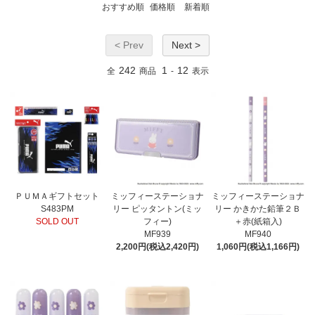
おすすめ順
価格順
新着順
< Prev
Next >
242
1
12
全
商品
-
表示
ＰＵＭＡギフトセット
ミッフィーステーショナ
ミッフィーステーショナ
S483PM
リー ピッタントン(ミッ
リー かきかた鉛筆２Ｂ
SOLD OUT
フィー)
＋赤(紙箱入)
MF939
MF940
2,200円(税込2,420円)
1,060円(税込1,166円)