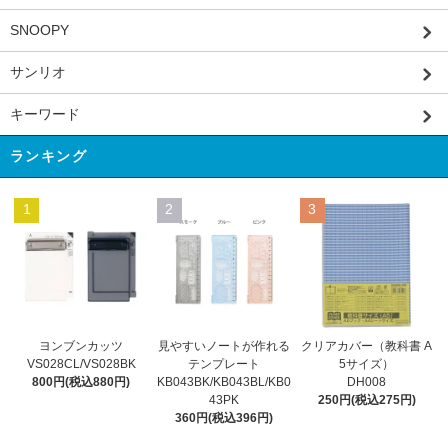
SNOOPY
サンリオ
キーワード
ランキング
1
2
3
見やすいノートが作れる
ヨンブンカッツ
クリアカバー（教科書 A
テンプレート
VS028CL/VS028BK
5サイズ）
KB043BK/KB043BL/KB0
800円(税込880円)
DH008
43PK
250円(税込275円)
360円(税込396円)