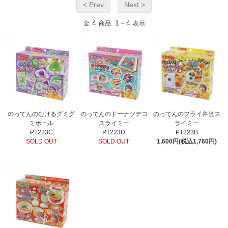
< Prev
Next >
4
1
4
全
商品
-
表示
のってんのむけるグミグ
のってんのドーナツデコ
のってんのフライ弁当ス
ミボール
スライミー
ライミー
PT223C
PT223D
PT223B
SOLD OUT
SOLD OUT
1,600円(税込1,760円)