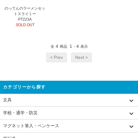
のってんのラーメンセッ
トスライミー
PT223A
SOLD OUT
4
1
4
全
商品
-
表示
< Prev
Next >
カテゴリーから探す
文具
学校・通学・防災
マグネット筆入・ペンケース