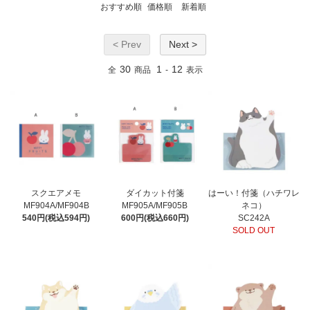
おすすめ順
価格順
新着順
< Prev
Next >
30
1
12
全
商品
-
表示
スクエアメモ
ダイカット付箋
はーい！付箋（ハチワレ
MF904A/MF904B
MF905A/MF905B
ネコ）
540円(税込594円)
600円(税込660円)
SC242A
SOLD OUT