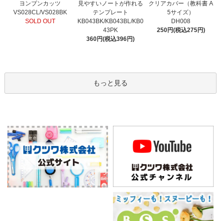
見やすいノートが作れる
ヨンブンカッツ
クリアカバー（教科書 A
テンプレート
VS028CL/VS028BK
5サイズ）
KB043BK/KB043BL/KB0
SOLD OUT
DH008
43PK
250円(税込275円)
360円(税込396円)
もっと見る