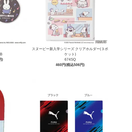
スヌーピー新入学シリーズ クリアホルダー(３ポ
8B
ケット)
円)
674SQ
460円(税込506円)