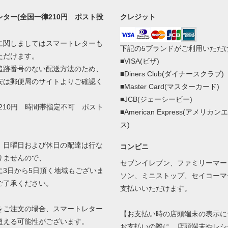
ター(全国一律210円 ポスト投
クレジット
に関しましてはスマートレターも
下記の5ブランドがご利用いただ
ただけます。
■VISA(ビザ)
追跡番号のない配送方法のため、
■Diners Club(ダイナースクラブ)
安は郵便局のサイトよりご確認く
■Master Card(マスターカード)
■JCB(ジェーシービー)
210円 時間帯指定不可 ポスト
■American Express(アメリカ
ス)
、日曜日および休日の配達は行な
コンビニ
りませんので、
セブンイレブン、ファミリーマー
3日から5日頂く地域もございま
ソン、ミニストップ、セイコーマ
ご了承ください。
支払いいただけます。
をご注文の場合、スマートレター
【お支払い時の店頭端末の表示に
超える可能性がございます。
お支払いの際に、店頭端末やレシ