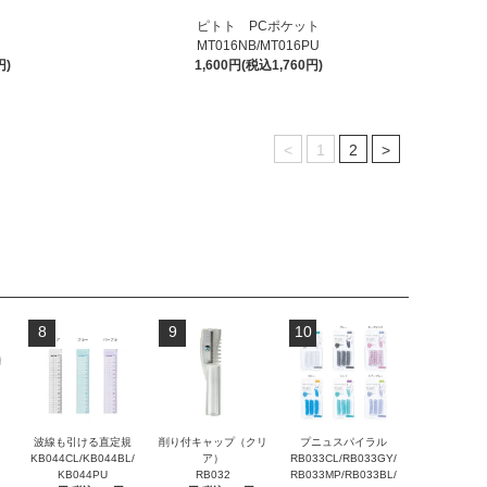
ピトト PCポケット
MT016NB/MT016PU
円)
1,600円(税込1,760円)
<
1
2
>
8
9
10
波線も引ける直定規
削り付キャップ（クリ
プニュスパイラル
KB044CL/KB044BL/
ア）
RB033CL/RB033GY/
KB044PU
RB032
RB033MP/RB033BL/