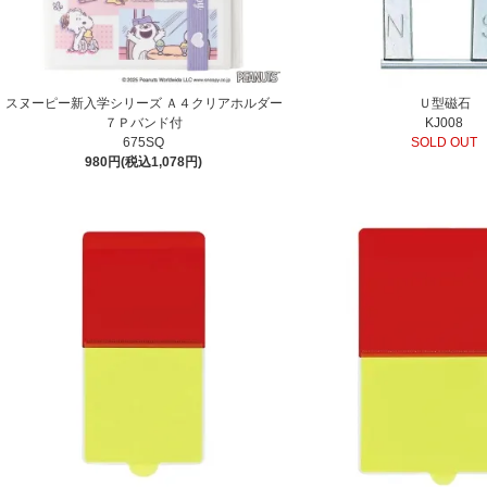
スヌーピー新入学シリーズ Ａ４クリアホルダー
Ｕ型磁石
７Ｐバンド付
KJ008
675SQ
SOLD OUT
980円(税込1,078円)