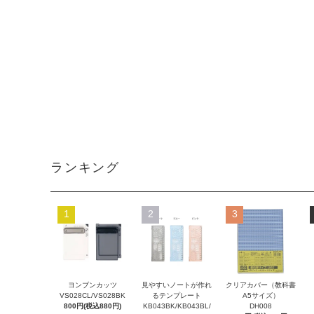
ランキング
1
2
3
ヨンブンカッツ
見やすいノートが作れ
クリアカバー（教科書
VS028CL/VS028BK
るテンプレート
A5サイズ）
800円(税込880円)
KB043BK/KB043BL/
DH008