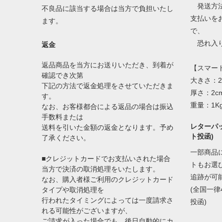
発送方法
不良品に該当する場合は当方で負担いたし
支払いを
ます。
で、
恐れ入り
返金
返品商品を当方にお送りいただき、到着が
【スマー
確認でき次第
大きさ：2
下記の方法で返金処理をさせていただきま
厚さ：2c
す。
重量：1K
なお、お客様都合による返品の場合は振込
手数料または
レターパッ
送料を引いた金額の返金となります。予め
ト投函)
了承ください。
一部商品
■クレジットカードでお支払いされた場合
トもお選
当方で決済の取消処理をいたします。
追跡が可
なお、購入者様ご利用のクレジットカード
(全国一律
タイプや取消処理を
行われたタイミングによっては一度請求さ
投函)
れる可能性がございますが、
ご請求が入った場合でも、後日自動的にカ