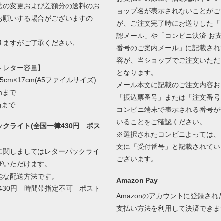
の変更および差額分の送料のお
ョップ名が表示されないことがご
お願いする場合がございますの
が、ご注文完了時にお送りした「
認メール」や「コンビニ決済 お
ますがご了承ください。
番号のご案内メール」に記載され
容が、当ショップでご注文いただ
トレター容量】
となります。
5cm×17cm(A5ファイルサイズ)
メール本文に記載のご注文内容お
mまで
「振込票番号」または「注文番号
gまで
コンビニ端末で表示される番号が
いることをご確認ください。
クライト(全国一律430円 ポス
※選択されたコンビニよっては、
文に「受付番号」と記載されてい
に関しましてはレターパックライ
ございます。
びいただけます。
能な配送方法です。
Amazon Pay
430円 時間帯指定不可 ポスト
Amazonのアカウントに登録さ
支払い方法を利用して決済できま