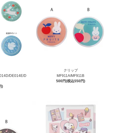
クリップ
014D/DE014E/D
MF911A/MF911B
500円(税込550円)
円)