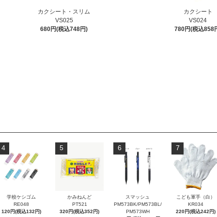
カクシート・スリム
カクシート
VS025
VS024
680円(税込748円)
780円(税込858
4
5
6
7
学校ケシゴム
かみねんど
スマッシュ
こども軍手（白）
RE048
PT521
PM573BK/PM573BL/
KR034
120円(税込132円)
320円(税込352円)
PM573WH
220円(税込242円)