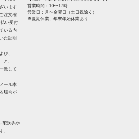
営業時間：10〜17時
ざいます
営業日：月〜金曜日（土日祝除く）
ご注文確
※夏期休業、年末年始休業あり
支払い受付
ている内
いた証明
よび、
」と、
一致して
メール本
る場合が
れた配送先や
す。