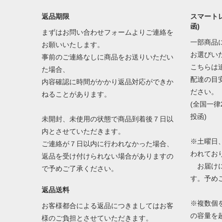
返品期限
スマートレ
函)
まずはお問い合わせフォームよりご連絡を
一部商品
お願いいたします。
お選びい
事前のご連絡なしに商品をお送りいただい
こちらは
た場合、
配達の目
内容確認に時間がかかり返品対応ができか
ださい。
ねることがあります。
(全国一律
投函)
未開封、未使用の状態で商品到着後７日以
内とさせていただきます。
※土曜日
ご連絡が７日以内に行われなかった場合、
われてお
返品を受け付けられない場合がありますの
お届けに
で予めご了承ください。
す。予め
返品送料
※複数個
お客様都合による返品につきましてはお客
の容量を
様のご負担とさせていただきます。