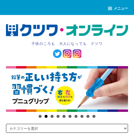
メニュー
子供のころも 大人になっても クツワ