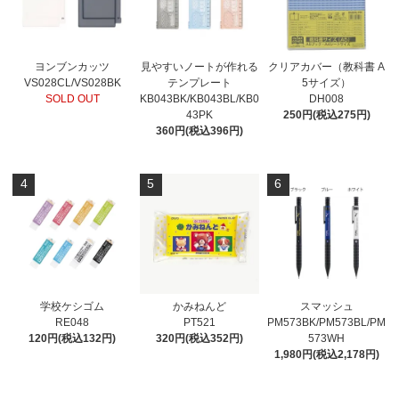
ヨンブンカッツ
見やすいノートが作れる
クリアカバー（教科書 A
VS028CL/VS028BK
テンプレート
5サイズ）
SOLD OUT
KB043BK/KB043BL/KB0
DH008
43PK
250円(税込275円)
360円(税込396円)
4
5
6
学校ケシゴム
かみねんど
スマッシュ
RE048
PT521
PM573BK/PM573BL/PM
120円(税込132円)
320円(税込352円)
573WH
1,980円(税込2,178円)