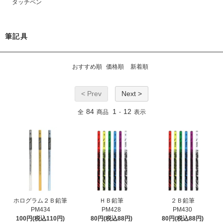
タッチペン
筆記具
おすすめ順
価格順
新着順
< Prev
Next >
84
1
12
全
商品
-
表示
ホログラム２Ｂ鉛筆
ＨＢ鉛筆
２Ｂ鉛筆
PM434
PM428
PM430
100円(税込110円)
80円(税込88円)
80円(税込88円)