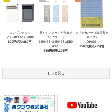
見やすいノートが作れる
ヨンブンカッツ
クリアカバー（教科書 A
テンプレート
VS028CL/VS028BK
5サイズ）
KB043BK/KB043BL/KB0
800円(税込880円)
DH008
43PK
250円(税込275円)
360円(税込396円)
もっと見る