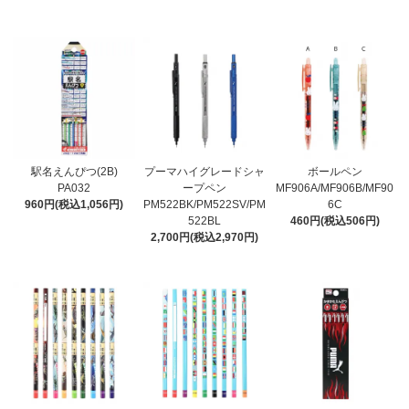
駅名えんぴつ(2B)
プーマハイグレードシャ
ボールペン
PA032
ープペン
MF906A/MF906B/MF90
960円(税込1,056円)
PM522BK/PM522SV/PM
6C
522BL
460円(税込506円)
2,700円(税込2,970円)