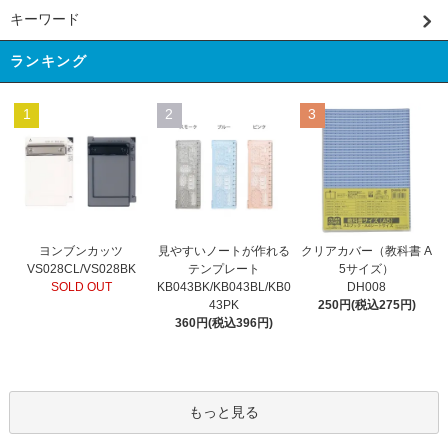
キーワード
ランキング
1
2
3
見やすいノートが作れる
ヨンブンカッツ
クリアカバー（教科書 A
テンプレート
VS028CL/VS028BK
5サイズ）
KB043BK/KB043BL/KB0
SOLD OUT
DH008
43PK
250円(税込275円)
360円(税込396円)
もっと見る