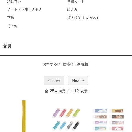
消しゴム
単語カード
ノート・メモ・ふせん
はさみ
下敷
拡大鏡(むしめがね)
その他
文具
おすすめ順
価格順
新着順
< Prev
Next >
254
1
12
全
商品
-
表示