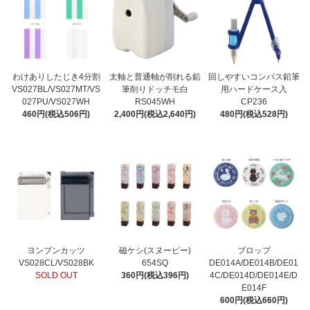
わけありしたじき4分割
太軸と普通軸が削れる鉛
回しやすいコンパス鉛筆
VS027BL/VS027MT/VS
筆削りドッチモ白
用ハードケース入
027PU/VS027WH
RS045WH
CP236
460円(税込506円)
2,400円(税込2,640円)
480円(税込528円)
ヨンブンカッツ
磁ケシ(スヌーピー)
ブロップ
VS028CL/VS028BK
654SQ
DE014A/DE014B/DE01
SOLD OUT
360円(税込396円)
4C/DE014D/DE014E/D
E014F
600円(税込660円)