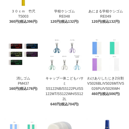
３０ｃｍ 竹尺
学校ケシゴム
あにまる学校ケシゴム
TS003
RE048
RE049
360円(税込396円)
120円(税込132円)
120円(税込132円)
消しゴム
キャップ一体こどもハサ
わけありしたじき2分割
PM437
ミ
VS026BL/VS026MT/VS
160円(税込176円)
SS122NB/SS122PU/SS
026PU/VS026WH
122MT/SS122WH/SS12
460円(税込506円)
2L
640円(税込704円)