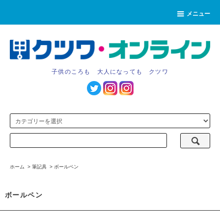
メニュー
子供のころも 大人になっても クツワ
ホーム
>
筆記具
>
ボールペン
ボールペン