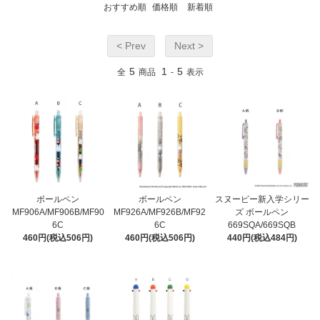
おすすめ順
価格順
新着順
< Prev
Next >
5
1
5
全
商品
-
表示
ボールペン
ボールペン
スヌーピー新入学シリー
MF906A/MF906B/MF90
MF926A/MF926B/MF92
ズ ボールペン
6C
6C
669SQA/669SQB
460円(税込506円)
460円(税込506円)
440円(税込484円)