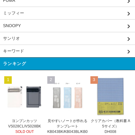
PUMA
ミッフィー
SNOOPY
サンリオ
キーワード
ランキング
1
2
3
見やすいノートが作れる
ヨンブンカッツ
クリアカバー（教科書 A
テンプレート
VS028CL/VS028BK
5サイズ）
KB043BK/KB043BL/KB0
SOLD OUT
DH008