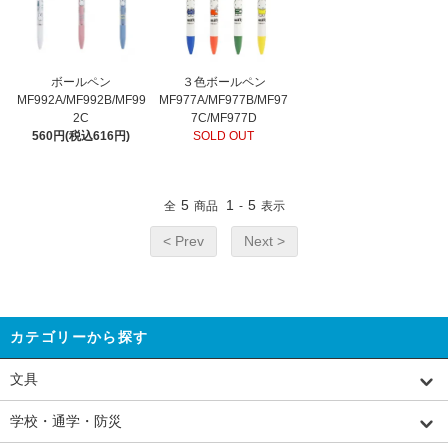
ボールペン
３色ボールペン
MF992A/MF992B/MF99
MF977A/MF977B/MF97
2C
7C/MF977D
560円(税込616円)
SOLD OUT
5
1
5
全
商品
-
表示
< Prev
Next >
カテゴリーから探す
文具
学校・通学・防災