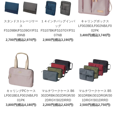
スタンドストレージケー
１４インチバッグインバ
キャリングボックス
ス
ッグ
LF002BE/LF002NB/LF0
FS109BK/FS109GY/FS1
FS107BK/FS107GY/FS1
02PK
09NB
07NB
3,400円(税込3,740円)
2,700円(税込2,970円)
2,900円(税込3,190円)
キャリングPCケース
マルチワークケース B6
マルチワークケース B5
LF001BE/LF001NB/LF0
302DRBK/302DRGR/30
301DRBK/301DRGR/30
01PK
2DRGY/302DRRD
1DRGY/301DRRD
3,800円(税込4,180円)
2,200円(税込2,420円)
2,500円(税込2,750円)