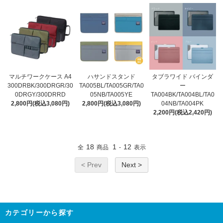
マルチワークケース A4
ハサンドスタンド
タブラワイド バインダ
300DRBK/300DRGR/30
TA005BL/TA005GR/TA0
ー
0DRGY/300DRRD
05NB/TA005YE
TA004BK/TA004BL/TA0
2,800円(税込3,080円)
2,800円(税込3,080円)
04NB/TA004PK
2,200円(税込2,420円)
18
1
12
全
商品
-
表示
< Prev
Next >
カテゴリーから探す