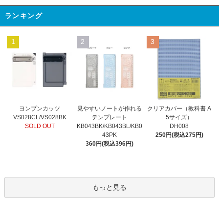
ランキング
1
2
3
見やすいノートが作れる
ヨンブンカッツ
クリアカバー（教科書 A
テンプレート
VS028CL/VS028BK
5サイズ）
KB043BK/KB043BL/KB0
SOLD OUT
DH008
43PK
250円(税込275円)
360円(税込396円)
もっと見る