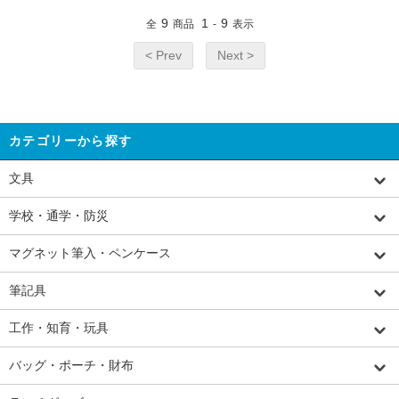
9
1
9
全
商品
-
表示
< Prev
Next >
カテゴリーから探す
文具
学校・通学・防災
マグネット筆入・ペンケース
筆記具
工作・知育・玩具
バッグ・ポーチ・財布