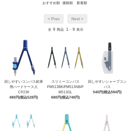
おすすめ順
価格順
新着順
< Prev
Next >
9
1
9
全
商品
-
表示
回しやすいコンパス鉛筆
スリミーコンパス
回しやすいシャープコン
用ハードケース入
PM513BK/PM513NB/P
パス
CP236
M513GL
540円(税込594円)
480円(税込528円)
680円(税込748円)