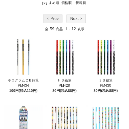
おすすめ順
価格順
新着順
< Prev
Next >
59
1
12
全
商品
-
表示
ホログラム２Ｂ鉛筆
ＨＢ鉛筆
２Ｂ鉛筆
PM434
PM428
PM430
100円(税込110円)
80円(税込88円)
80円(税込88円)