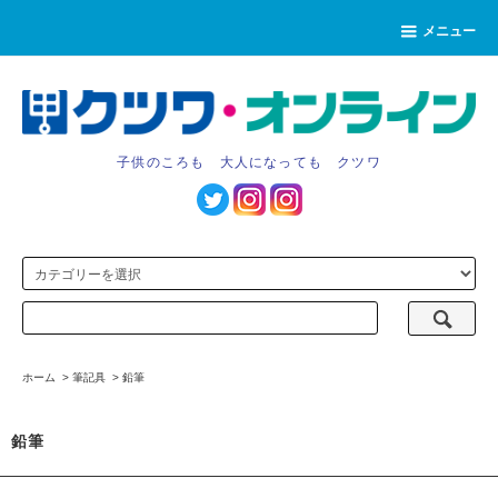
メニュー
子供のころも 大人になっても クツワ
ホーム
>
筆記具
>
鉛筆
鉛筆