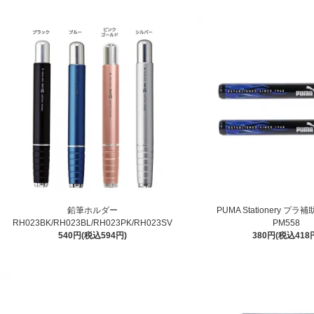
鉛筆ホルダー
PUMA Stationery プラ
RH023BK/RH023BL/RH023PK/RH023SV
PM558
540円(税込594円)
380円(税込418