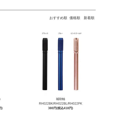
おすすめ順
価格順
新着順
）
補助軸
RH022BK/RH022BL/RH022PK
円)
380円(税込418円)