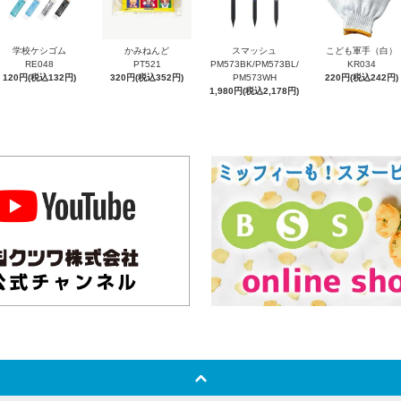
学校ケシゴム
かみねんど
スマッシュ
こども軍手（白）
RE048
PT521
PM573BK/PM573BL/
KR034
120円(税込132円)
320円(税込352円)
PM573WH
220円(税込242円)
1,980円(税込2,178円)