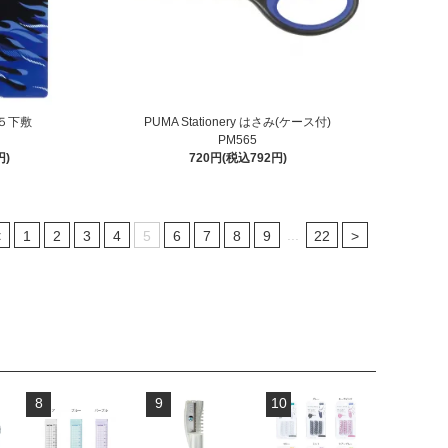
 Ｂ５下敷
PUMA Stationery はさみ(ケース付)
PM565
円)
720円(税込792円)
...
<
1
2
3
4
5
6
7
8
9
22
>
8
9
10