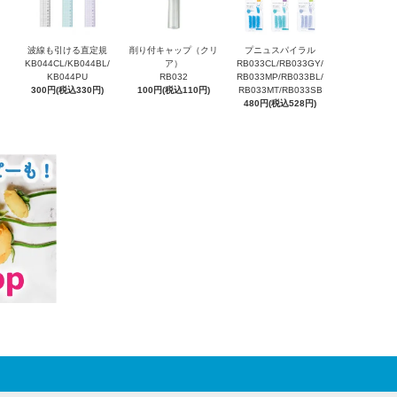
波線も引ける直定規
削り付キャップ（クリ
プニュスパイラル
KB044CL/KB044BL/
ア）
RB033CL/RB033GY/
KB044PU
RB032
RB033MP/RB033BL/
300円(税込330円)
100円(税込110円)
RB033MT/RB033SB
480円(税込528円)