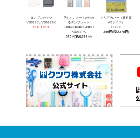
ヨンブンカッツ
見やすいノートが作れ
クリアカバー（教科書
VS028CL/VS028BK
るテンプレート
A5サイズ）
SOLD OUT
KB043BK/KB043BL/
DH008
KB043PK
250円(税込275円)
360円(税込396円)