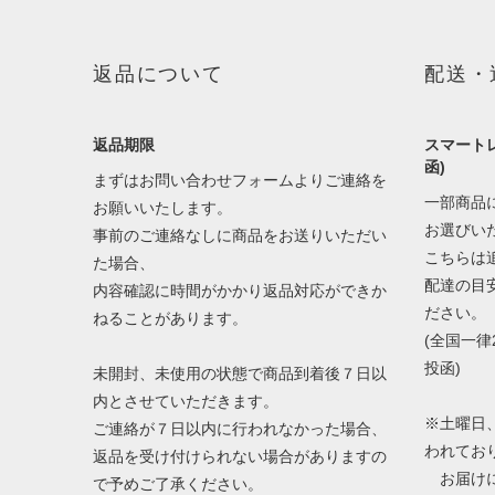
返品について
配送・
返品期限
スマートレ
函)
まずはお問い合わせフォームよりご連絡を
一部商品
お願いいたします。
お選びい
事前のご連絡なしに商品をお送りいただい
こちらは
た場合、
配達の目
内容確認に時間がかかり返品対応ができか
ださい。
ねることがあります。
(全国一律
投函)
未開封、未使用の状態で商品到着後７日以
内とさせていただきます。
※土曜日
ご連絡が７日以内に行われなかった場合、
われてお
返品を受け付けられない場合がありますの
お届けに
で予めご了承ください。