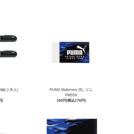
補助軸(２本入)
PUMA Stationery 消しゴム
PM559
円)
160円(税込176円)