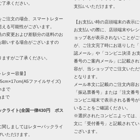
ご了承ください。
支払いいただけます。
をご注文の場合、スマートレター
【お支払い時の店頭端末の表示に
超える可能性がございます。
お支払いの際に、店頭端末やレシ
の変更および差額分の送料のお
ョップ名が表示されないことがご
お願いする場合がございますの
が、ご注文完了時にお送りした「
認メール」や「コンビニ決済 お
ますがご了承ください。
番号のご案内メール」に記載され
容が、当ショップでご注文いただ
トレター容量】
となります。
5cm×17cm(A5ファイルサイズ)
メール本文に記載のご注文内容お
mまで
「振込票番号」または「注文番号
gまで
コンビニ端末で表示される番号が
いることをご確認ください。
クライト(全国一律430円 ポス
※選択されたコンビニよっては、
文に「受付番号」と記載されてい
に関しましてはレターパックライ
ございます。
びいただけます。