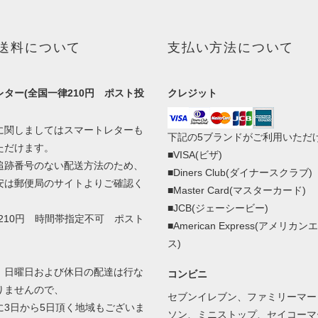
送料について
支払い方法について
ター(全国一律210円 ポスト投
クレジット
に関しましてはスマートレターも
下記の5ブランドがご利用いただ
ただけます。
■VISA(ビザ)
追跡番号のない配送方法のため、
■Diners Club(ダイナースクラブ)
安は郵便局のサイトよりご確認く
■Master Card(マスターカード)
■JCB(ジェーシービー)
210円 時間帯指定不可 ポスト
■American Express(アメリカ
ス)
、日曜日および休日の配達は行な
コンビニ
りませんので、
セブンイレブン、ファミリーマー
3日から5日頂く地域もございま
ソン、ミニストップ、セイコーマ