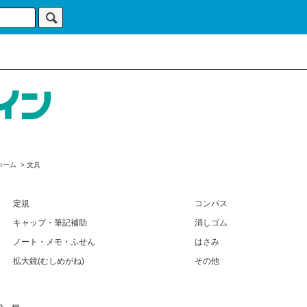
ホーム
>
文具
定規
コンパス
キャップ・筆記補助
消しゴム
ノート・メモ・ふせん
はさみ
拡大鏡(むしめがね)
その他