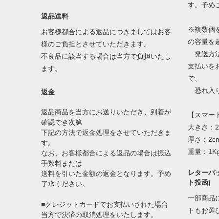
す。予め
返品送料
※複数個
お客様都合による返品につきましてはお客
の容量を
様のご負担とさせていただきます。
発送方法
不良品に該当する場合は当方で負担いたし
支払いを
ます。
で、
恐れ入り
返金
返品商品を当方にお送りいただき、到着が
【スマー
確認でき次第
大きさ：2
下記の方法で返金処理をさせていただきま
厚さ：2c
す。
重量：1K
なお、お客様都合による返品の場合は振込
手数料または
レターパッ
送料を引いた金額の返金となります。予め
ト投函)
了承ください。
一部商品
■クレジットカードでお支払いされた場合
トもお選
当方で決済の取消処理をいたします。