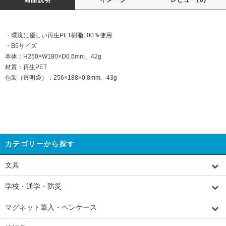
・環境に優しい再生PET樹脂100％使用
・B5サイズ
本体：H250×W180×D0.6mm、42g
材質：再生PET
包装（透明袋）：256×188×0.8mm、43g
カテゴリーから探す
文具
学校・通学・防災
マグネット筆入・ペンケース