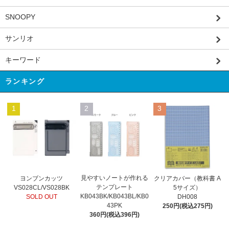
SNOOPY
サンリオ
キーワード
ランキング
1
2
3
見やすいノートが作れる
ヨンブンカッツ
クリアカバー（教科書 A
テンプレート
VS028CL/VS028BK
5サイズ）
KB043BK/KB043BL/KB0
SOLD OUT
DH008
43PK
250円(税込275円)
360円(税込396円)