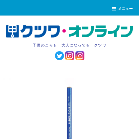
メニュー
子供のころも 大人になっても クツワ