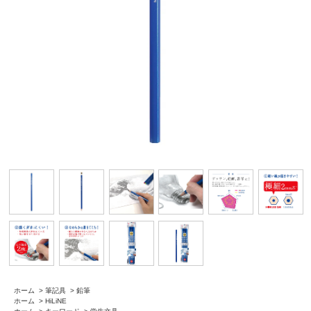
ホーム
>
筆記具
>
鉛筆
ホーム
>
HiLiNE