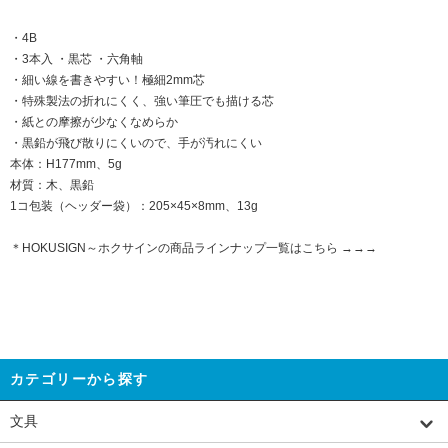
・4B
・3本入 ・黒芯 ・六角軸
・細い線を書きやすい！極細2mm芯
・特殊製法の折れにくく、強い筆圧でも描ける芯
・紙との摩擦が少なくなめらか
・黒鉛が飛び散りにくいので、手が汚れにくい
本体：H177mm、5g
材質：木、黒鉛
1コ包装（ヘッダー袋）：205×45×8mm、13g
＊HOKUSIGN～ホクサインの商品ラインナップ一覧はこちら
→→→
カテゴリーから探す
文具