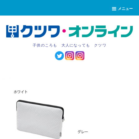
メニュー
子供のころも 大人になっても クツワ