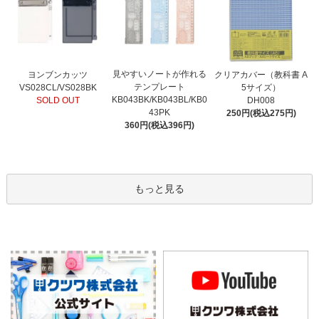
見やすいノートが作れる
ヨンブンカッツ
クリアカバー（教科書 A
テンプレート
VS028CL/VS028BK
5サイズ）
KB043BK/KB043BL/KB0
SOLD OUT
DH008
43PK
250円(税込275円)
360円(税込396円)
もっと見る