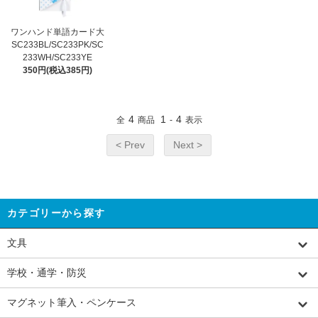
ワンハンド単語カード大
SC233BL/SC233PK/SC
233WH/SC233YE
350円(税込385円)
4
1
4
全
商品
-
表示
< Prev
Next >
カテゴリーから探す
文具
学校・通学・防災
マグネット筆入・ペンケース