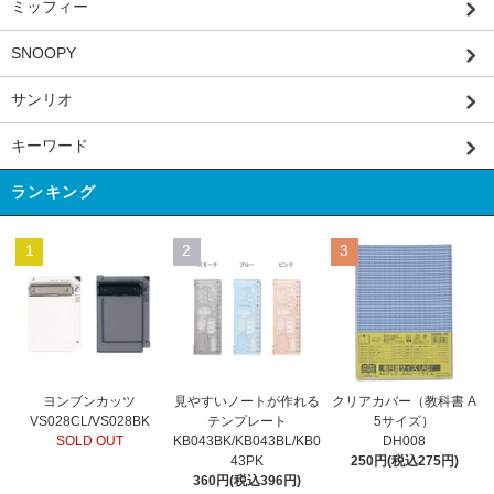
ミッフィー
SNOOPY
サンリオ
キーワード
ランキング
1
2
3
見やすいノートが作れる
ヨンブンカッツ
クリアカバー（教科書 A
テンプレート
VS028CL/VS028BK
5サイズ）
KB043BK/KB043BL/KB0
SOLD OUT
DH008
43PK
250円(税込275円)
360円(税込396円)