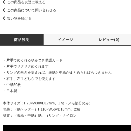
この商品を友達に教える
この商品について問い合わせる
買い物を続ける
商品説明
イメージ
レビュー(0)
・片手でめくれるやみつき単語カード
・片手でサクサクめくれます
・リングの向きを変えれば、表紙と中紙がまとめらればらつきません
・右手、左手どちらでも使えます
・中紙50枚
・日本製
本体サイズ：H70×W30×D17mm、17g（メモ部分のみ）
包装：（紙ヘッダー）H110×W56×D18mm、23g
材質：（表紙・中紙）紙、（リング）ナイロン