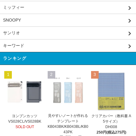
ミッフィー
SNOOPY
サンリオ
キーワード
ランキング
1
2
3
見やすいノートが作れる
ヨンブンカッツ
クリアカバー（教科書 A
テンプレート
VS028CL/VS028BK
5サイズ）
KB043BK/KB043BL/KB0
SOLD OUT
DH008
43PK
250円(税込275円)