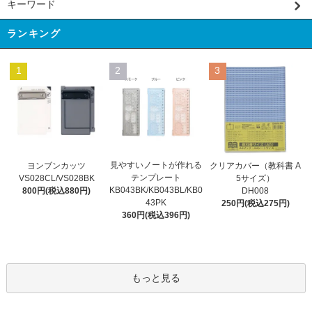
キーワード
ランキング
1
2
3
見やすいノートが作れる
ヨンブンカッツ
クリアカバー（教科書 A
テンプレート
VS028CL/VS028BK
5サイズ）
KB043BK/KB043BL/KB0
800円(税込880円)
DH008
43PK
250円(税込275円)
360円(税込396円)
もっと見る