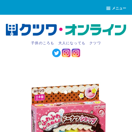
メニュー
子供のころも 大人になっても クツワ