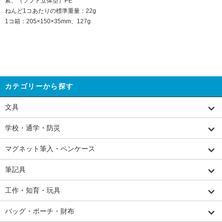
素、（ソフト立体型）PE
ねんど1コあたりの標準重量：22g
1コ箱：205×150×35mm、127g
カテゴリーから探す
文具
学校・通学・防災
マグネット筆入・ペンケース
筆記具
工作・知育・玩具
バッグ・ポーチ・財布