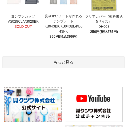
見やすいノートが作れる
ヨンブンカッツ
クリアカバー（教科書 A
テンプレート
VS028CL/VS028BK
5サイズ）
KB043BK/KB043BL/KB0
SOLD OUT
DH008
43PK
250円(税込275円)
360円(税込396円)
もっと見る