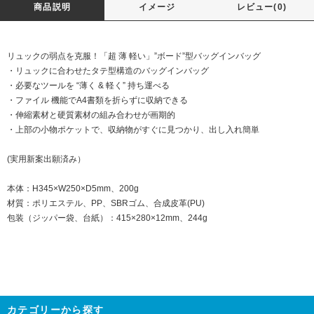
商品説明
イメージ
レビュー(0)
リュックの弱点を克服！「超 薄 軽い」”ボード”型バッグインバッグ
・リュックに合わせたタテ型構造のバッグインバッグ
・必要なツールを “薄く & 軽く” 持ち運べる
・ファイル 機能でA4書類を折らずに収納できる
・伸縮素材と硬質素材の組み合わせが画期的
・上部の小物ポケットで、収納物がすぐに見つかり、出し入れ簡単
(実用新案出願済み）
本体：H345×W250×D5mm、200g
材質：ポリエステル、PP、SBRゴム、合成皮革(PU)
包装（ジッパー袋、台紙）：415×280×12mm、244g
カテゴリーから探す