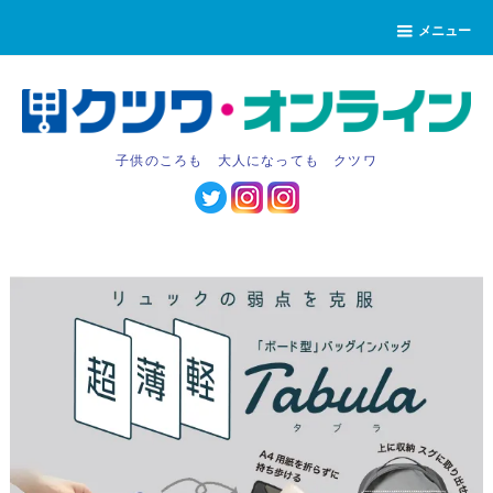
メニュー
子供のころも 大人になっても クツワ