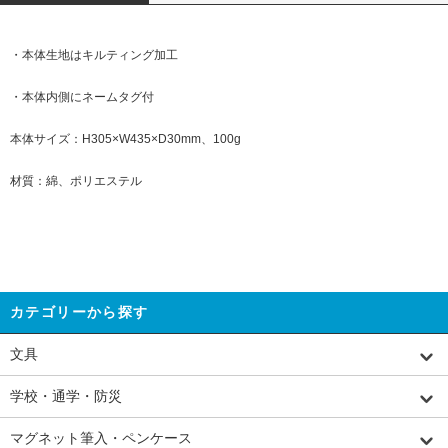
・本体生地はキルティング加工
・本体内側にネームタグ付
本体サイズ：H305×W435×D30mm、100g
材質：綿、ポリエステル
カテゴリーから探す
文具
学校・通学・防災
マグネット筆入・ペンケース