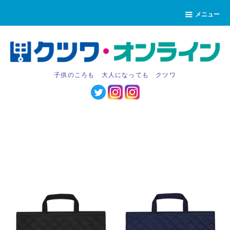
メニュー
子供のころも 大人になっても クツワ