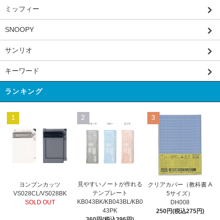
ミッフィー
SNOOPY
サンリオ
キーワード
ランキング
1
2
3
見やすいノートが作れる
ヨンブンカッツ
クリアカバー（教科書 A
テンプレート
VS028CL/VS028BK
5サイズ）
KB043BK/KB043BL/KB0
SOLD OUT
DH008
43PK
250円(税込275円)
360円(税込396円)