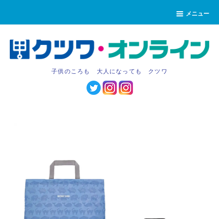
メニュー
子供のころも 大人になっても クツワ