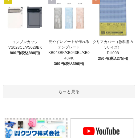
見やすいノートが作れる
ヨンブンカッツ
クリアカバー（教科書 A
テンプレート
VS028CL/VS028BK
5サイズ）
KB043BK/KB043BL/KB0
800円(税込880円)
DH008
43PK
250円(税込275円)
360円(税込396円)
もっと見る