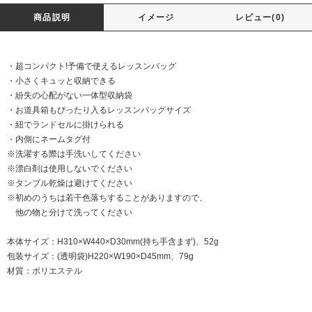
商品説明
イメージ
レビュー(0)
・超コンパクト!予備で使えるレッスンバッグ
・小さくキュッと収納できる
・紛失の心配がない一体型収納袋
・お道具箱もぴったり入るレッスンバッグサイズ
・紐でランドセルに掛けられる
・内側にネームタグ付
※洗濯する際は手洗いしてください
※漂白剤は使用しないでください
※タンブル乾燥は避けてください
※初めのうちは若干色落ちすることがありますので、
他の物と分けて洗ってください
本体サイズ：H310×W440×D30mm(持ち手含まず)、52g
包装サイズ：(透明袋)H220×W190×D45mm、79g
材質：ポリエステル