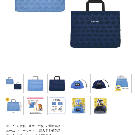
ホーム
>
学校・通学・防災
>
通学用品
ホーム
>
キーワード
>
新入学準備商品