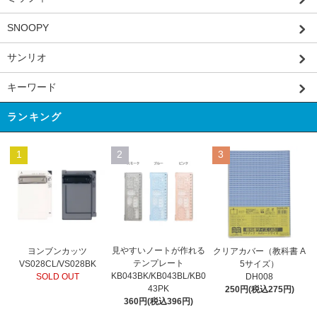
SNOOPY
サンリオ
キーワード
ランキング
1
2
3
見やすいノートが作れる
ヨンブンカッツ
クリアカバー（教科書 A
テンプレート
VS028CL/VS028BK
5サイズ）
KB043BK/KB043BL/KB0
SOLD OUT
DH008
43PK
250円(税込275円)
360円(税込396円)