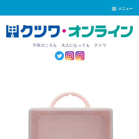
メニュー
子供のころも 大人になっても クツワ