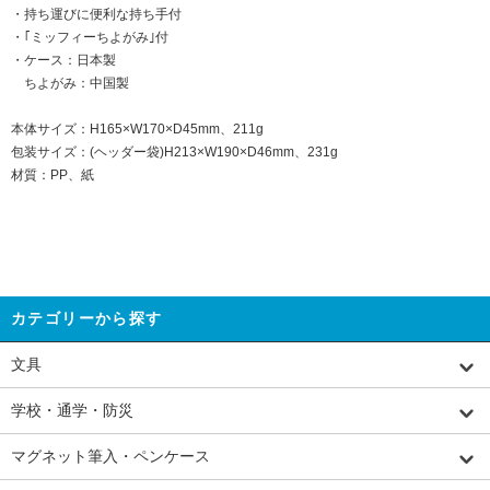
・持ち運びに便利な持ち手付
・｢ミッフィーちよがみ｣付
・ケース：日本製
ちよがみ：中国製
本体サイズ：H165×W170×D45mm、211g
包装サイズ：(ヘッダー袋)H213×W190×D46mm、231g
材質：PP、紙
カテゴリーから探す
文具
学校・通学・防災
マグネット筆入・ペンケース