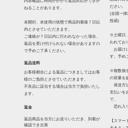
内容確認に時間がかかり返品対応ができか
ださい。
ねることがあります。
(全国一律
投函)
未開封、未使用の状態で商品到着後７日以
内とさせていただきます。
※土曜日
ご連絡が７日以内に行われなかった場合、
われてお
返品を受け付けられない場合がありますの
お届けに
で予めご了承ください。
す。予め
返品送料
※複数個
お客様都合による返品につきましてはお客
の容量を
様のご負担とさせていただきます。
発送方法
不良品に該当する場合は当方で負担いたし
支払いを
ます。
で、
恐れ入り
返金
返品商品を当方にお送りいただき、到着が
【スマー
確認でき次第
大きさ：2