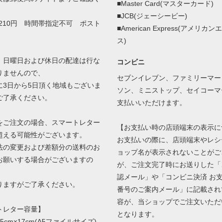
■Master Card(マスターカード)
■JCB(ジェーシービー)
210円 時間帯指定不可 ポスト
■American Express(アメリカ
ス)
、日曜日および休日の配達は行な
コンビニ
りませんので、
セブンイレブン、ファミリーマー
3日から5日頂く地域もございま
ソン、ミニストップ、セイコーマ
ご了承ください。
支払いいただけます。
をご注文の場合、スマートレター
【お支払い時の店頭端末の表示に
超える可能性がございます。
お支払いの際に、店頭端末やレシ
の変更および差額分の送料のお
ョップ名が表示されないことがご
お願いする場合がございますの
が、ご注文完了時にお送りした「
認メール」や「コンビニ決済 お
ますがご了承ください。
番号のご案内メール」に記載され
容が、当ショップでご注文いただ
トレター容量】
となります。
5cm×17cm(A5ファイルサイズ)