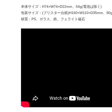
本体サイズ：H74×W74×D22mm、54g(電池は除く)
包装サイズ：(ブリスター台紙)H160×W110×D35mm、80
材質：PS、ガラス、鉄、フェライト磁石