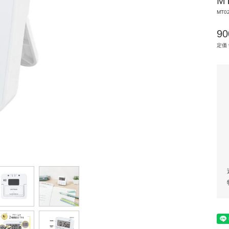
M
MT0
9
定価 