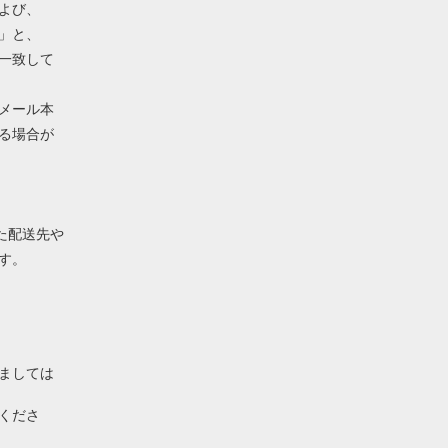
よび、
」と、
一致して
メール本
る場合が
れた配送先や
す。
ましては
くださ