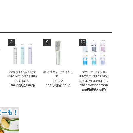
8
9
10
波線も引ける直定規
削り付キャップ（クリ
プニュスパイラル
KB044CL/KB044BL/
ア）
RB033CL/RB033GY/
KB044PU
RB032
RB033MP/RB033BL/
300円(税込330円)
100円(税込110円)
RB033MT/RB033SB
480円(税込528円)