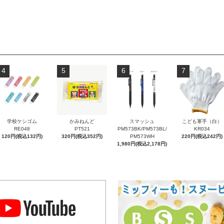
4
5
6
7
学校ケシゴム
かみねんど
スマッシュ
こども軍手（白）
RE048
PT521
PM573BK/PM573BL/
KR034
120円(税込132円)
320円(税込352円)
PM573WH
220円(税込242円)
1,980円(税込2,178円)