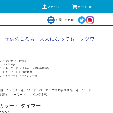
アカウント
カート(
0
)
お問い合わせ
子供のころも 大人になっても クツワ
ム
>
その他
>
生活雑貨
ム
>
ミラガク
ム
>
キーワード
>
ベルマーク運動参加商品
ム
>
キーワード
>
試験勉強
ム
>
キーワード
>
リビング学習
他
ミラガク
キーワード
ベルマーク運動参加商品
キーワード
験勉強
キーワード
リビング学習
カラート タイマー