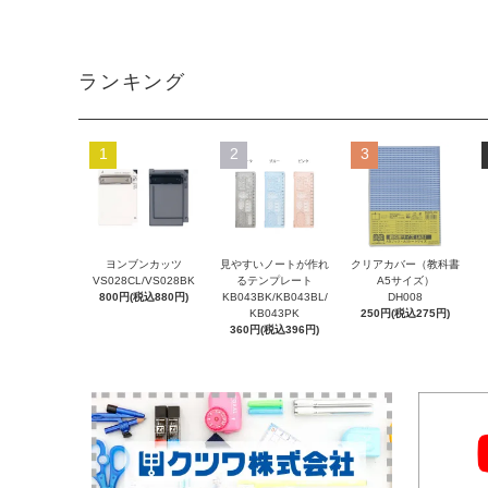
ランキング
1
2
3
ヨンブンカッツ
見やすいノートが作れ
クリアカバー（教科書
VS028CL/VS028BK
るテンプレート
A5サイズ）
800円(税込880円)
KB043BK/KB043BL/
DH008
KB043PK
250円(税込275円)
360円(税込396円)