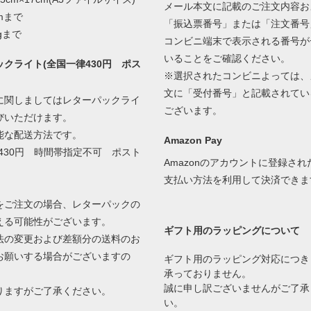
メール本文に記載のご注文内容お
mまで
「振込票番号」または「注文番号
gまで
コンビニ端末で表示される番号が
いることをご確認ください。
クライト(全国一律430円 ポス
※選択されたコンビニよっては、
文に「受付番号」と記載されてい
に関しましてはレターパックライ
ございます。
びいただけます。
能な配送方法です。
Amazon Pay
430円 時間帯指定不可 ポスト
Amazonのアカウントに登録さ
支払い方法を利用して決済できま
をご注文の場合、レターパックの
える可能性がございます。
ギフト用のラッピングについて
の変更および差額分の送料のお
お願いする場合がございますの
ギフト用のラッピング対応につき
承っておりません。
誠に申し訳ございませんがご了承
ますがご了承ください。
い。