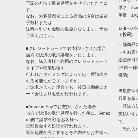
下記の方法で返金処理をさせていただきま
厚さ：2c
す。
重量：1K
なお、お客様都合による返品の場合は振込
手数料または
レターパッ
送料を引いた金額の返金となります。予め
ト投函)
了承ください。
一部商品
■クレジットカードでお支払いされた場合
トもお選
当方で決済の取消処理をいたします。
追跡が可
なお、購入者様ご利用のクレジットカード
(全国一律
タイプや取消処理を
行われたタイミングによっては一度請求さ
投函)
れる可能性がございますが、
ご請求が入った場合でも、後日自動的にカ
※複数個
ード会社より返金が行われます。
容量を超
発送方法
■Amazon Payでお支払いされた場合
当方で決済の取消処理を行った後に、Amaz
支払いを
on側で請求金額をお客様へ
で、
全額返金する処理が行われます。
恐れ入り
返金処理が完了するとその内容がお客様へ