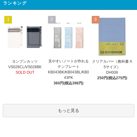
ランキング
1
2
3
見やすいノートが作れる
ヨンブンカッツ
クリアカバー（教科書 A
テンプレート
VS028CL/VS028BK
5サイズ）
KB043BK/KB043BL/KB0
SOLD OUT
DH008
43PK
250円(税込275円)
360円(税込396円)
もっと見る