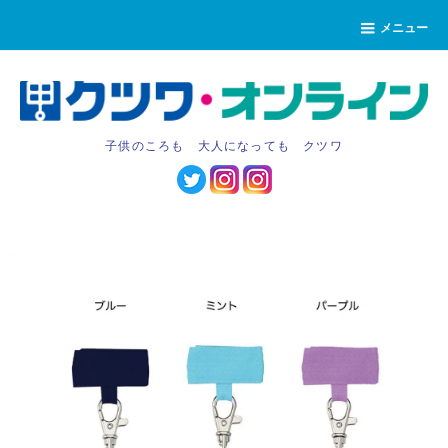
メニュー
子供のころも 大人になっても クツワ