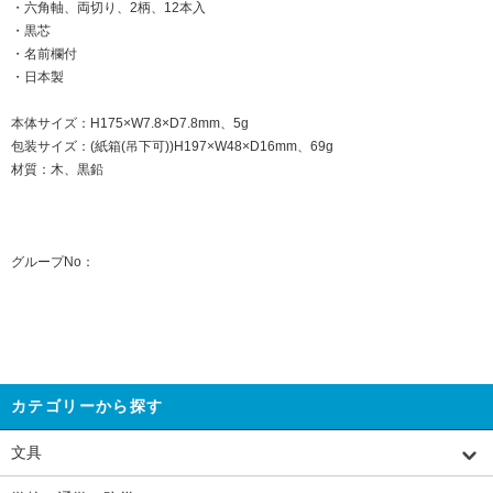
・六角軸、両切り、2柄、12本入
・黒芯
・名前欄付
・日本製
本体サイズ：H175×W7.8×D7.8mm、5g
包装サイズ：(紙箱(吊下可))H197×W48×D16mm、69g
材質：木、黒鉛
グループNo：
カテゴリーから探す
文具