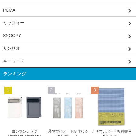
PUMA
ミッフィー
SNOOPY
サンリオ
キーワード
ランキング
1
2
3
見やすいノートが作れる
ヨンブンカッツ
クリアカバー（教科書 A