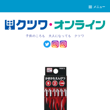
メニュー
子供のころも 大人になっても クツワ