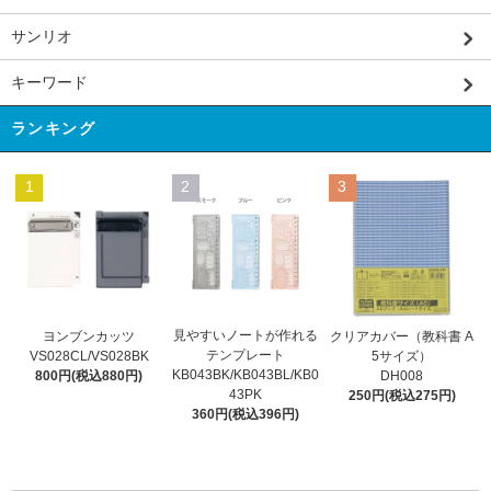
サンリオ
キーワード
ランキング
1
2
3
見やすいノートが作れる
ヨンブンカッツ
クリアカバー（教科書 A
テンプレート
VS028CL/VS028BK
5サイズ）
KB043BK/KB043BL/KB0
800円(税込880円)
DH008
43PK
250円(税込275円)
360円(税込396円)