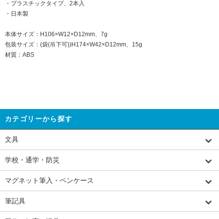
・プラスチックタイプ、2本入
・日本製
本体サイズ：H106×W12×D12mm、7g
包装サイズ：(袋(吊下可))H174×W42×D12mm、15g
材質：ABS
カテゴリーから探す
文具
学校・通学・防災
マグネット筆入・ペンケース
筆記具