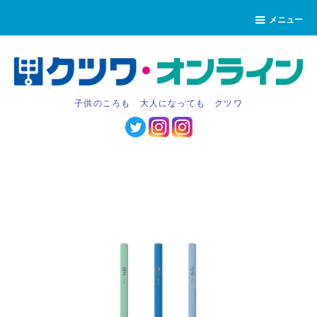
メニュー
子供のころも 大人になっても クツワ