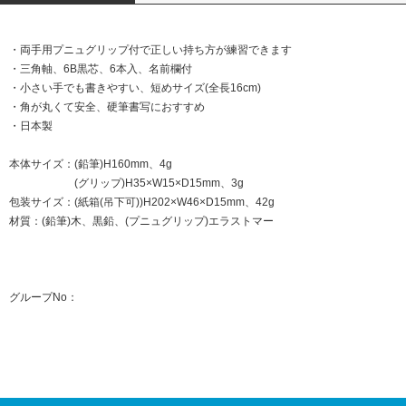
・両手用プニュグリップ付で正しい持ち方が練習できます
・三角軸、6B黒芯、6本入、名前欄付
・小さい手でも書きやすい、短めサイズ(全長16cm)
・角が丸くて安全、硬筆書写におすすめ
・日本製
本体サイズ：(鉛筆)H160mm、4g
(グリップ)H35×W15×D15mm、3g
包装サイズ：(紙箱(吊下可))H202×W46×D15mm、42g
材質：(鉛筆)木、黒鉛、(プニュグリップ)エラストマー
グループNo：