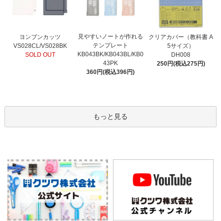
見やすいノートが作れる
ヨンブンカッツ
クリアカバー（教科書 A
テンプレート
VS028CL/VS028BK
5サイズ）
KB043BK/KB043BL/KB0
SOLD OUT
DH008
43PK
250円(税込275円)
360円(税込396円)
もっと見る