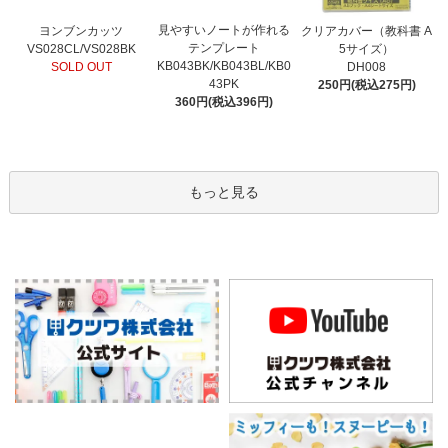
見やすいノートが作れる
ヨンブンカッツ
クリアカバー（教科書 A
テンプレート
VS028CL/VS028BK
5サイズ）
KB043BK/KB043BL/KB0
SOLD OUT
DH008
43PK
250円(税込275円)
360円(税込396円)
もっと見る