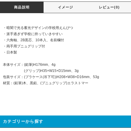
商品説明
イメージ
レビュー(0)
・暗闇で光る蓄光デザインの学校用えんぴつ
・派手過ぎず学校に持っていきやすい
・六角軸、2B黒芯、10本入、名前欄付
・両手用プニュグリップ付
・日本製
本体サイズ：(鉛筆)H176mm、4g
(グリップ)H35×W15×D15mm、3g
包装サイズ：(プラケース(吊下可))H208×W38×D16mm、53g
材質：(鉛筆)木、黒鉛、(プニュグリップ)エラストマー
カテゴリーから探す