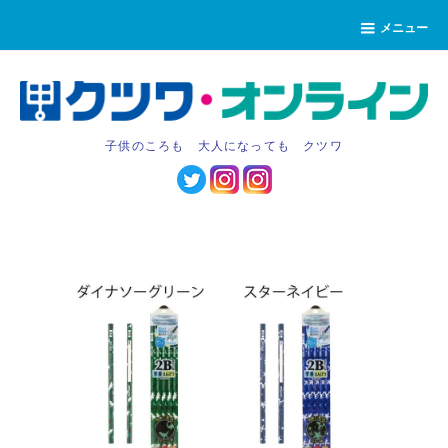
メニュー
子供のころも 大人になっても クツワ