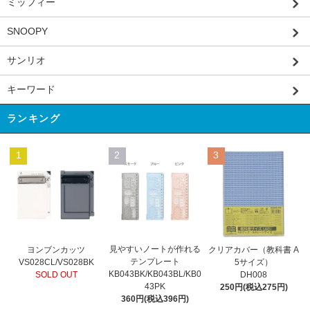
ミッフィー
SNOOPY
サンリオ
キーワード
ランキング
1
2
3
見やすいノートが作れる
ヨンブンカッツ
クリアカバー（教科書 A
テンプレート
VS028CL/VS028BK
5サイズ）
KB043BK/KB043BL/KB0
SOLD OUT
DH008
43PK
250円(税込275円)
360円(税込396円)