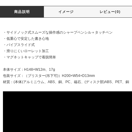
商品説明
イメージ
レビュー(0)
・サイドノック式スムーズな操作感のシャープペンシル＋タッチペン
・低重心で安定した書き心地
・パイプスライド式
・滑りにくいローレット加工
・マグネットキャップで着脱簡単
本体サイズ：H148×W12m、17g
包装サイズ：（ブリスター(吊下可)）H200×W54×D13mm
材質：(本体)アルミニウム、ABS、銅、PC、磁石、(ディスク部)ABS、PET、銅