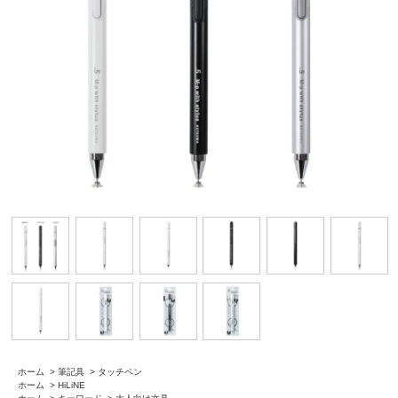
ホーム
>
筆記具
>
タッチペン
ホーム
>
HiLiNE