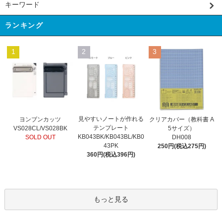
キーワード
ランキング
1
2
3
見やすいノートが作れる
ヨンブンカッツ
クリアカバー（教科書 A
テンプレート
VS028CL/VS028BK
5サイズ）
KB043BK/KB043BL/KB0
SOLD OUT
DH008
43PK
250円(税込275円)
360円(税込396円)
もっと見る