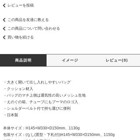
レビューを投稿
この商品を友達に教える
この商品について問い合わせる
買い物を続ける
商品説明
イメージ
レビュー(0)
・大きく開いて出し入れしやすいバッグ
・クッション材入
・バッグのマチ上側は通気性の良いメッシュ生地
・えのぐの箱、チューブにもプーマのロゴ入
・ショルダーベルト付で持ち運びに便利
・日本製
本体サイズ：H145×W330×D150mm、1130g
包装サイズ：(なし(置型・下札付))H145×W330×D150mm、1150g