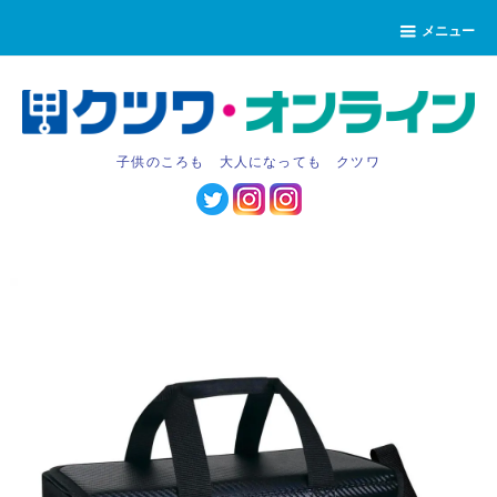
メニュー
子供のころも 大人になっても クツワ