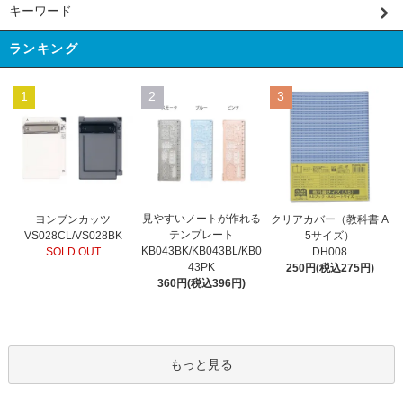
キーワード
ランキング
1
2
3
見やすいノートが作れる
ヨンブンカッツ
クリアカバー（教科書 A
テンプレート
VS028CL/VS028BK
5サイズ）
KB043BK/KB043BL/KB0
SOLD OUT
DH008
43PK
250円(税込275円)
360円(税込396円)
もっと見る