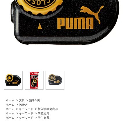
ホーム
>
文具
>
鉛筆削り
ホーム
>
PUMA
ホーム
>
キーワード
>
新入学準備商品
ホーム
>
キーワード
>
学童文具
ホーム
>
キーワード
>
学生文具