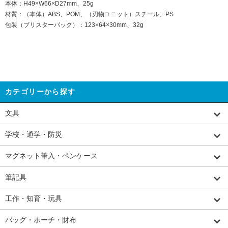
本体：H49×W66×D27mm、25g
材質：（本体）ABS、POM、（刃物ユニット）スチール、PS
包装（ブリスターパック）：123×64×30mm、32g
カテゴリーから探す
文具
学校・通学・防災
マグネット筆入・ペンケース
筆記具
工作・知育・玩具
バッグ・ポーチ・財布