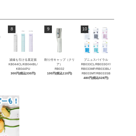
8
9
10
波線も引ける直定規
削り付キャップ（クリ
プニュスパイラル
KB044CL/KB044BL/
ア）
RB033CL/RB033GY/
KB044PU
RB032
RB033MP/RB033BL/
300円(税込330円)
100円(税込110円)
RB033MT/RB033SB
480円(税込528円)