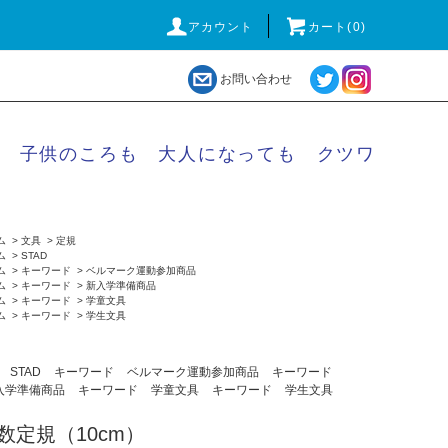
アカウント
カート(
0
)
お問い合わせ
子供のころも 大人になっても クツワ
ム
>
文具
>
定規
ム
>
STAD
ム
>
キーワード
>
ベルマーク運動参加商品
ム
>
キーワード
>
新入学準備商品
ム
>
キーワード
>
学童文具
ム
>
キーワード
>
学生文具
STAD
キーワード
ベルマーク運動参加商品
キーワード
入学準備商品
キーワード
学童文具
キーワード
学生文具
数定規（10cm）