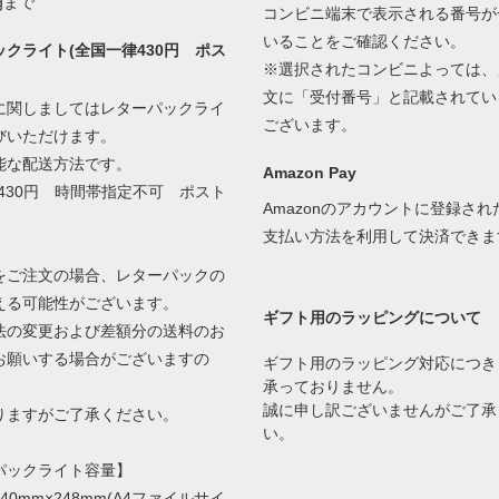
gまで
コンビニ端末で表示される番号が
いることをご確認ください。
クライト(全国一律430円 ポス
※選択されたコンビニよっては、
文に「受付番号」と記載されてい
に関しましてはレターパックライ
ございます。
びいただけます。
能な配送方法です。
Amazon Pay
430円 時間帯指定不可 ポスト
Amazonのアカウントに登録さ
支払い方法を利用して決済できま
をご注文の場合、レターパックの
える可能性がございます。
ギフト用のラッピングについて
の変更および差額分の送料のお
お願いする場合がございますの
ギフト用のラッピング対応につき
承っておりません。
誠に申し訳ございませんがご了承
ますがご了承ください。
い。
パックライト容量】
40mm×248mm(A4ファイルサイ