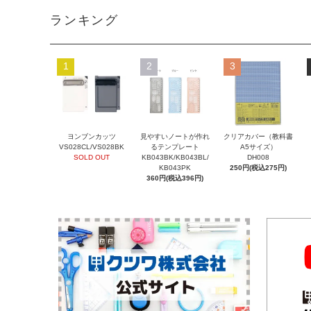
ランキング
1
2
3
ヨンブンカッツ
見やすいノートが作れ
クリアカバー（教科書
VS028CL/VS028BK
るテンプレート
A5サイズ）
SOLD OUT
KB043BK/KB043BL/
DH008
KB043PK
250円(税込275円)
360円(税込396円)