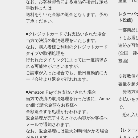
重量：1K
なお、お客様都合による返品の場合は振込
手数料または
レターパッ
送料を引いた金額の返金となります。予め
ト投函)
了承ください。
一部商品
■クレジットカードでお支払いされた場合
トもお選
当方で決済の取消処理をいたします。
追跡が可
なお、購入者様ご利用のクレジットカード
(全国一律
タイプや取消処理を
行われたタイミングによっては一度請求さ
投函)
れる可能性がございますが、
ご請求が入った場合でも、後日自動的にカ
※複数個
ード会社より返金が行われます。
容量を超
発送方法
■Amazon Payでお支払いされた場合
当方で決済の取消処理を行った後に、Amaz
支払いを
on側で請求金額をお客様へ
で、
全額返金する処理が行われます。
恐れ入り
返金処理が完了するとその内容がお客様へ
メールで通知されます。
【レター
なお、返金処理には最大24時間かかる場合
があります。
大きさ：3