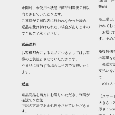
(全国一律
投函)
未開封、未使用の状態で商品到着後７日以
内とさせていただきます。
※土曜日
ご連絡が７日以内に行われなかった場合、
われてお
返品を受け付けられない場合がありますの
お届けに
で予めご了承ください。
す。予め
返品送料
※複数個
お客様都合による返品につきましてはお客
の容量を
様のご負担とさせていただきます。
発送方法
不良品に該当する場合は当方で負担いたし
支払いを
ます。
で、
恐れ入り
返金
返品商品を当方にお送りいただき、到着が
【スマー
確認でき次第
大きさ：2
下記の方法で返金処理をさせていただきま
厚さ：2c
す。