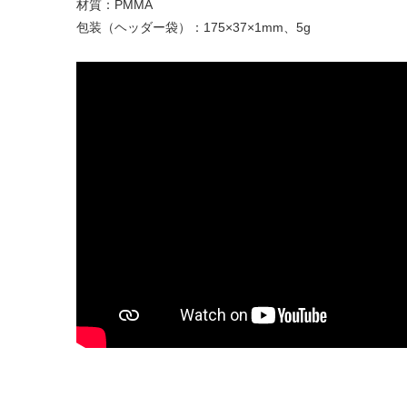
材質：PMMA
包装（ヘッダー袋）：175×37×1mm、5g