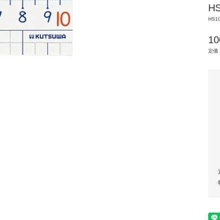
H
HS1
1
定価 