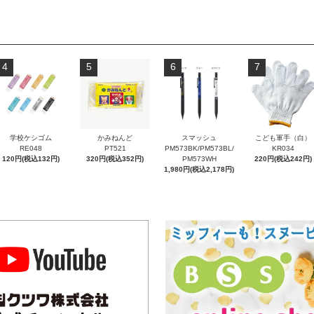
4
5
6
7
学校ケシゴム
かみねんど
スマッシュ
こども軍手（白）
RE048
PT521
PM573BK/PM573BL/
KR034
120円(税込132円)
320円(税込352円)
PM573WH
220円(税込242円)
1,980円(税込2,178円)