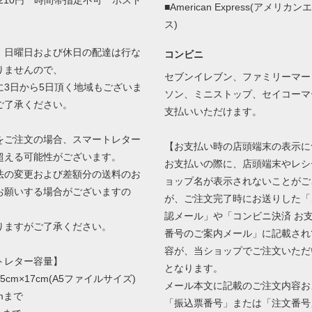
210円 時間帯指定不可 ポスト
■American Express(アメリカ
ス)
、日曜日および休日の配達は行な
コンビニ
りませんので、
セブンイレブン、ファミリーマー
3日から5日頂く地域もございま
ソン、ミニストップ、セイコーマ
ご了承ください。
支払いいただけます。
をご注文の場合、スマートレター
【お支払い時の店頭端末の表示に
超える可能性がございます。
お支払いの際に、店頭端末やレシ
の変更および差額分の送料のお
ョップ名が表示されないことがご
お願いする場合がございますの
が、ご注文完了時にお送りした「
認メール」や「コンビニ決済 お
ますがご了承ください。
番号のご案内メール」に記載され
容が、当ショップでご注文いただ
トレター容量】
となります。
5cm×17cm(A5ファイルサイズ)
メール本文に記載のご注文内容お
mまで
「振込票番号」または「注文番号