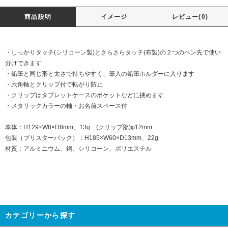
商品説明
イメージ
レビュー(0)
・しっかりタッチ(シリコーン製)とさらさらタッチ(布製)の２つのペン先で使い
分けできます
・鉛筆と同じ形と太さで持ちやすく、筆入の鉛筆ホルダーに入ります
・六角軸とクリップ付で転がり防止
・クリップはタブレットケースのポケットなどに挟めます
・メタリックカラーの軸・お名前スペース付
本体：H129×W8×D8mm、13g (クリップ部)φ12mm
包装（ブリスターパック）：H185×W60×D13mm、22g
材質：アルミニウム、鋼、シリコーン、ポリエステル
カテゴリーから探す