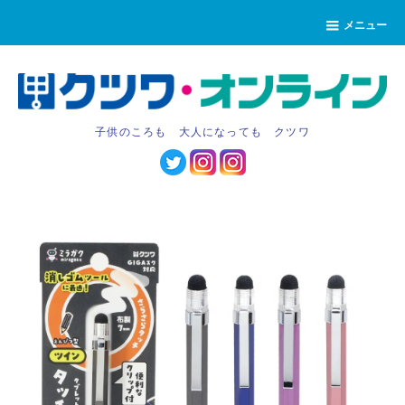
メニュー
子供のころも 大人になっても クツワ