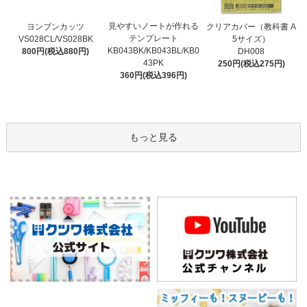
見やすいノートが作れる
ヨンブンカッツ
クリアカバー（教科書 A
テンプレート
VS028CL/VS028BK
5サイズ）
KB043BK/KB043BL/KB0
800円(税込880円)
DH008
43PK
250円(税込275円)
360円(税込396円)
もっと見る