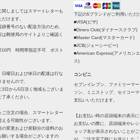
に関しましてはスマートレターも
下記の5ブランドがご利用いただ
ただけます。
■VISA(ビザ)
追跡番号のない配送方法のため、
■Diners Club(ダイナースクラブ)
安は郵便局のサイトよりご確認く
■Master Card(マスターカード)
■JCB(ジェーシービー)
210円 時間帯指定不可 ポスト
■American Express(アメリカ
ス)
、日曜日および休日の配達は行な
コンビニ
りませんので、
セブンイレブン、ファミリーマー
3日から5日頂く地域もございま
ソン、ミニストップ、セイコーマ
ご了承ください。
支払いいただけます。
をご注文の場合、スマートレター
【お支払い時の店頭端末の表示に
超える可能性がございます。
お支払いの際に、店頭端末やレシ
の変更および差額分の送料のお
ョップ名が表示されないことがご
お願いする場合がございますの
が、ご注文完了時にお送りした「