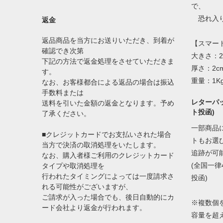
で、
恐れ入り
返金
返品商品を当方にお送りいただき、到着が
【スマー
確認でき次第
大きさ：2
下記の方法で返金処理をさせていただきま
厚さ：2c
す。
重量：1K
なお、お客様都合による返品の場合は振込
手数料または
レターパッ
送料を引いた金額の返金となります。予め
ト投函)
了承ください。
一部商品
■クレジットカードでお支払いされた場合
トもお選
当方で決済の取消処理をいたします。
追跡が可
なお、購入者様ご利用のクレジットカード
(全国一律
タイプや取消処理を
行われたタイミングによっては一度請求さ
投函)
れる可能性がございますが、
ご請求が入った場合でも、後日自動的にカ
※複数個
ード会社より返金が行われます。
容量を超