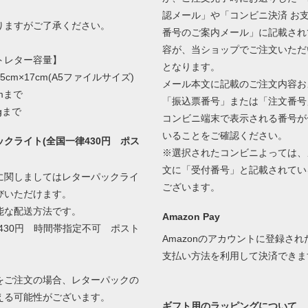
認メール」や「コンビニ決済 お
ますがご了承ください。
番号のご案内メール」に記載され
容が、当ショップでご注文いただ
トレター容量】
となります。
5cm×17cm(A5ファイルサイズ)
メール本文に記載のご注文内容お
mまで
「振込票番号」または「注文番号
gまで
コンビニ端末で表示される番号が
いることをご確認ください。
クライト(全国一律430円 ポス
※選択されたコンビニよっては、
文に「受付番号」と記載されてい
に関しましてはレターパックライ
ございます。
びいただけます。
能な配送方法です。
Amazon Pay
430円 時間帯指定不可 ポスト
Amazonのアカウントに登録さ
支払い方法を利用して決済できま
をご注文の場合、レターパックの
える可能性がございます。
ギフト用のラッピングについて