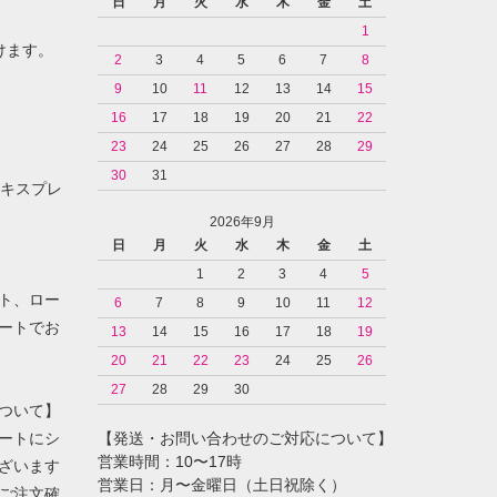
日
月
火
水
木
金
土
1
けます。
2
3
4
5
6
7
8
9
10
11
12
13
14
15
16
17
18
19
20
21
22
23
24
25
26
27
28
29
30
31
ンエキスプレ
2026年9月
日
月
火
水
木
金
土
1
2
3
4
5
ト、ロー
6
7
8
9
10
11
12
ートでお
13
14
15
16
17
18
19
20
21
22
23
24
25
26
27
28
29
30
ついて】
ートにシ
【発送・お問い合わせのご対応について】
営業時間：10〜17時
ざいます
営業日：月〜金曜日（土日祝除く）
ご注文確