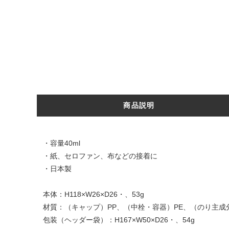
商品説明
・容量40ml
・紙、セロファン、布などの接着に
・日本製
本体：H118×W26×D26・、53g
材質：（キャップ）PP、（中栓・容器）PE、（のり主成分
包装（ヘッダー袋）：H167×W50×D26・、54g