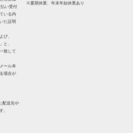
※夏期休業、年末年始休業あり
支払い受付
ている内
いた証明
よび、
」と、
一致して
メール本
る場合が
れた配送先や
す。