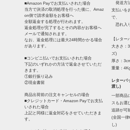
発送方法
■Amazon Payでお支払いされた場合
当方で決済の取消処理を行った後に、Amaz
支払いを
on側で請求金額をお客様へ
で、
全額返金する処理が行われます。
恐れ入り
返金処理が完了するとその内容がお客様へ
メールで通知されます。
【レター
なお、返金処理には最大24時間かかる場合
があります。
大きさ：3
ズ)
■コンビニ払いでお支払いされた場合
厚さ：3c
下記のいずれかの方法で返金させていただ
重量：4K
きます。
①銀行振り込み
レターパッ
②現金書留
渡し)
商品出荷前の注文キャンセルの場合
一部商品
■クレジットカード・Amazon Payでお支払
スもお選
いされた場合
追跡が可
上記と同様に返金対応をさせていただきま
(全国一律
す。
し)