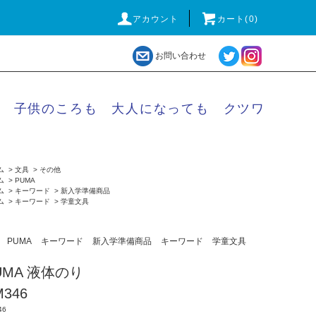
アカウント
カート(
0
)
お問い合わせ
子供のころも 大人になっても クツワ
ム
>
文具
>
その他
ム
>
PUMA
ム
>
キーワード
>
新入学準備商品
ム
>
キーワード
>
学童文具
PUMA
キーワード
新入学準備商品
キーワード
学童文具
UMA 液体のり
M346
46