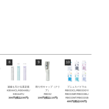
8
9
10
波線も引ける直定規
削り付キャップ（クリ
プニュスパイラル
KB044CL/KB044BL/
ア）
RB033CL/RB033GY/
KB044PU
RB032
RB033MP/RB033BL/
300円(税込330円)
100円(税込110円)
RB033MT/RB033SB
480円(税込528円)