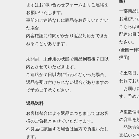
函)
まずはお問い合わせフォームよりご連絡を
一部商品
お願いいたします。
お選びい
事前のご連絡なしに商品をお送りいただい
こちらは
た場合、
配達の目
内容確認に時間がかかり返品対応ができか
ださい。
ねることがあります。
(全国一律
投函)
未開封、未使用の状態で商品到着後７日以
内とさせていただきます。
※土曜日
ご連絡が７日以内に行われなかった場合、
われてお
返品を受け付けられない場合がありますの
お届けに
で予めご了承ください。
す。予め
返品送料
※複数個
お客様都合による返品につきましてはお客
の容量を
様のご負担とさせていただきます。
発送方法
不良品に該当する場合は当方で負担いたし
支払いを
ます。