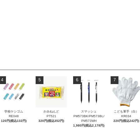
4
5
6
7
学校ケシゴム
かみねんど
スマッシュ
こども軍手（白）
RE048
PT521
PM573BK/PM573BL/
KR034
120円(税込132円)
320円(税込352円)
PM573WH
220円(税込242円)
1,980円(税込2,178円)