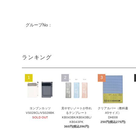
グループNo：
ランキング
1
2
3
ヨンブンカッツ
見やすいノートが作れ
クリアカバー（教科書
VS028CL/VS028BK
るテンプレート
A5サイズ）
SOLD OUT
KB043BK/KB043BL/
DH008
KB043PK
250円(税込275円)
360円(税込396円)