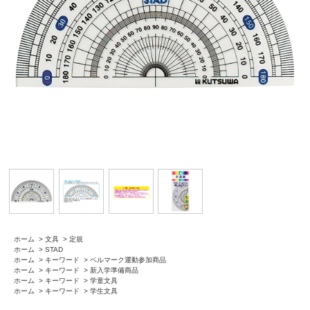
ホーム
>
文具
>
定規
ホーム
>
STAD
ホーム
>
キーワード
>
ベルマーク運動参加商品
ホーム
>
キーワード
>
新入学準備商品
ホーム
>
キーワード
>
学童文具
ホーム
>
キーワード
>
学生文具