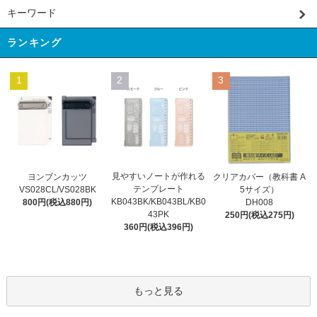
キーワード
ランキング
1
2
3
見やすいノートが作れる
ヨンブンカッツ
クリアカバー（教科書 A
テンプレート
VS028CL/VS028BK
5サイズ）
KB043BK/KB043BL/KB0
800円(税込880円)
DH008
43PK
250円(税込275円)
360円(税込396円)
もっと見る