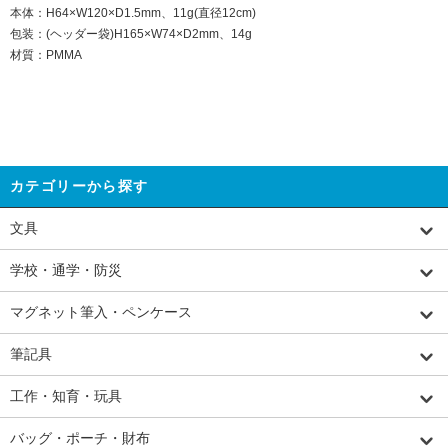
本体：H64×W120×D1.5mm、11g(直径12cm)
包装：(ヘッダー袋)H165×W74×D2mm、14g
材質：PMMA
カテゴリーから探す
文具
学校・通学・防災
マグネット筆入・ペンケース
筆記具
工作・知育・玩具
バッグ・ポーチ・財布