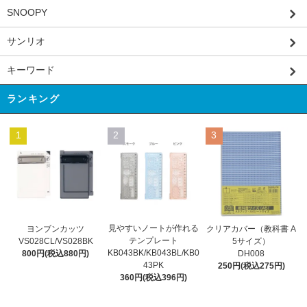
SNOOPY
サンリオ
キーワード
ランキング
1
2
3
見やすいノートが作れる
ヨンブンカッツ
クリアカバー（教科書 A
テンプレート
VS028CL/VS028BK
5サイズ）
KB043BK/KB043BL/KB0
800円(税込880円)
DH008
43PK
250円(税込275円)
360円(税込396円)