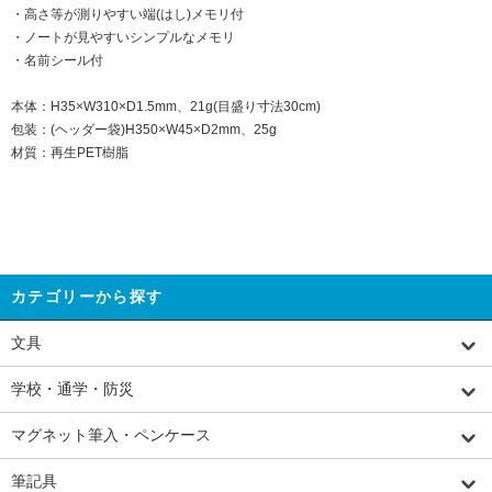
・高さ等が測りやすい端(はし)メモリ付
・ノートが見やすいシンプルなメモリ
・名前シール付
本体：H35×W310×D1.5mm、21g(目盛り寸法30cm)
包装：(ヘッダー袋)H350×W45×D2mm、25g
材質：再生PET樹脂
カテゴリーから探す
文具
学校・通学・防災
マグネット筆入・ペンケース
筆記具