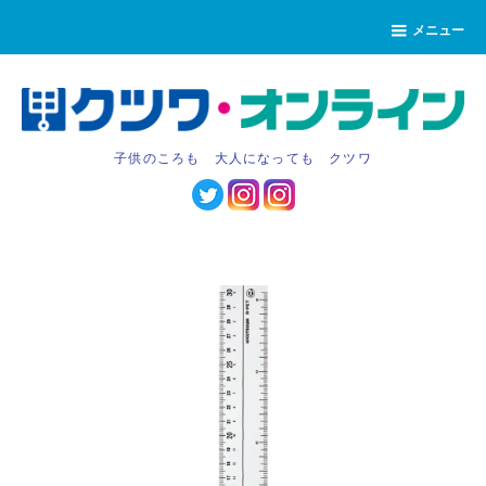
メニュー
子供のころも 大人になっても クツワ