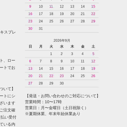
9
10
11
12
13
14
15
16
17
18
19
20
21
22
23
24
25
26
27
28
29
30
31
ンエキスプレ
2026年9月
日
月
火
水
木
金
土
1
2
3
4
5
ト、ロー
6
7
8
9
10
11
12
ートでお
13
14
15
16
17
18
19
20
21
22
23
24
25
26
27
28
29
30
ついて】
ートにシ
【発送・お問い合わせのご対応について】
営業時間：10〜17時
ざいます
営業日：月〜金曜日（土日祝除く）
ご注文確
※夏期休業、年末年始休業あり
支払い受付
ている内