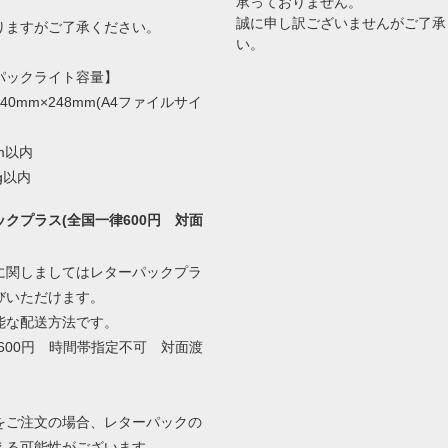
承っておりません。
誠に申し訳ございませんがご了承
ますがご了承ください。
い。
パックライト容量】
40mm×248mm(A4ファイルサイ
m以内
g以内
クプラス(全国一律600円 対面
に関しましてはレターパックプラ
びいただけます。
能な配送方法です。
600円 時間帯指定不可 対面渡
をご注文の場合、レターパックの
える可能性がございます。