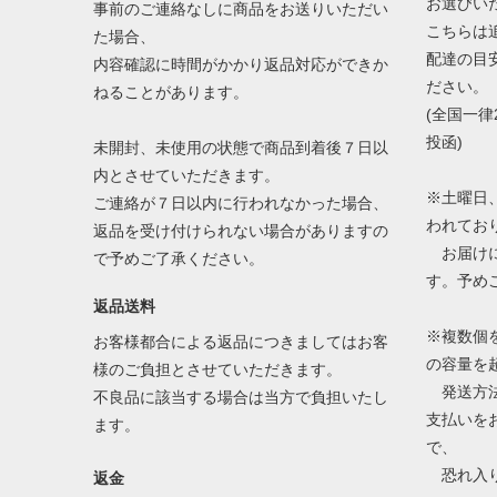
お選びい
事前のご連絡なしに商品をお送りいただい
こちらは
た場合、
配達の目
内容確認に時間がかかり返品対応ができか
ださい。
ねることがあります。
(全国一律
投函)
未開封、未使用の状態で商品到着後７日以
内とさせていただきます。
※土曜日
ご連絡が７日以内に行われなかった場合、
われてお
返品を受け付けられない場合がありますの
お届けに
で予めご了承ください。
す。予め
返品送料
※複数個
お客様都合による返品につきましてはお客
の容量を
様のご負担とさせていただきます。
発送方法
不良品に該当する場合は当方で負担いたし
支払いを
ます。
で、
恐れ入り
返金