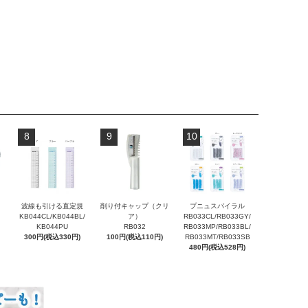
8
9
10
波線も引ける直定規
削り付キャップ（クリ
プニュスパイラル
KB044CL/KB044BL/
ア）
RB033CL/RB033GY/
KB044PU
RB032
RB033MP/RB033BL/
300円(税込330円)
100円(税込110円)
RB033MT/RB033SB
480円(税込528円)