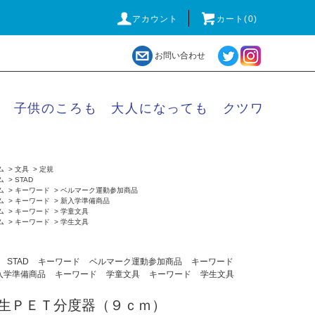
アカウント
カート(
0
)
お問い合わせ
子供のころも 大人になっても クツワ
ム
>
文具
>
定規
ム
>
STAD
ム
>
キーワード
>
ベルマーク運動参加商品
ム
>
キーワード
>
新入学準備商品
ム
>
キーワード
>
学童文具
ム
>
キーワード
>
学生文具
STAD
キーワード
ベルマーク運動参加商品
キーワード
入学準備商品
キーワード
学童文具
キーワード
学生文具
生ＰＥＴ分度器（９ｃｍ）