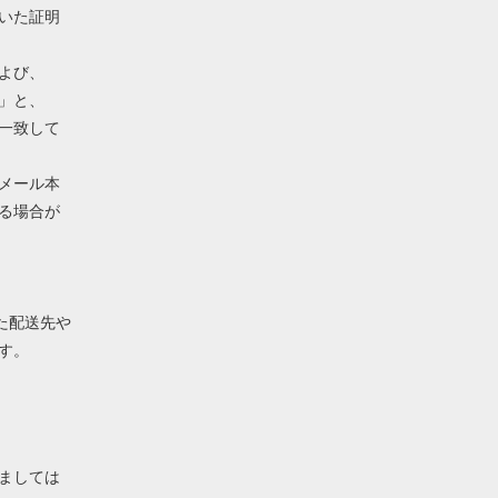
いた証明
よび、
」と、
一致して
メール本
る場合が
れた配送先や
す。
ましては