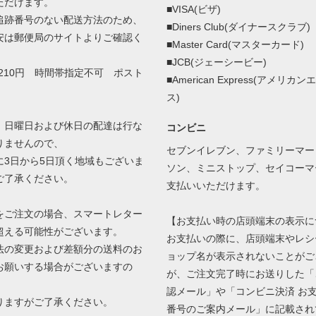
ただけます。
■VISA(ビザ)
追跡番号のない配送方法のため、
■Diners Club(ダイナースクラブ)
安は郵便局のサイトよりご確認く
■Master Card(マスターカード)
■JCB(ジェーシービー)
210円 時間帯指定不可 ポスト
■American Express(アメリカ
ス)
、日曜日および休日の配達は行な
コンビニ
りませんので、
セブンイレブン、ファミリーマー
3日から5日頂く地域もございま
ソン、ミニストップ、セイコーマ
ご了承ください。
支払いいただけます。
をご注文の場合、スマートレター
【お支払い時の店頭端末の表示に
超える可能性がございます。
お支払いの際に、店頭端末やレシ
の変更および差額分の送料のお
ョップ名が表示されないことがご
お願いする場合がございますの
が、ご注文完了時にお送りした「
認メール」や「コンビニ決済 お
ますがご了承ください。
番号のご案内メール」に記載され