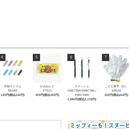
4
5
6
7
学校ケシゴム
かみねんど
スマッシュ
こども軍手（白）
RE048
PT521
PM573BK/PM573BL/
KR034
120円(税込132円)
320円(税込352円)
PM573WH
220円(税込242円)
1,980円(税込2,178円)