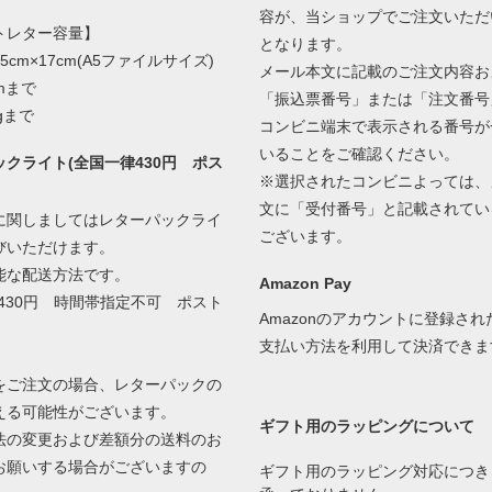
容が、当ショップでご注文いただ
トレター容量】
となります。
5cm×17cm(A5ファイルサイズ)
メール本文に記載のご注文内容お
mまで
「振込票番号」または「注文番号
gまで
コンビニ端末で表示される番号が
いることをご確認ください。
クライト(全国一律430円 ポス
※選択されたコンビニよっては、
文に「受付番号」と記載されてい
に関しましてはレターパックライ
ございます。
びいただけます。
能な配送方法です。
Amazon Pay
430円 時間帯指定不可 ポスト
Amazonのアカウントに登録さ
支払い方法を利用して決済できま
をご注文の場合、レターパックの
える可能性がございます。
ギフト用のラッピングについて
の変更および差額分の送料のお
お願いする場合がございますの
ギフト用のラッピング対応につき