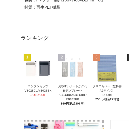
包装：(ヘッダー袋)H136×W60×D2mm、8g
材質：再生PET樹脂
ランキング
1
2
3
ヨンブンカッツ
見やすいノートが作れ
クリアカバー（教科書
VS028CL/VS028BK
るテンプレート
A5サイズ）
SOLD OUT
KB043BK/KB043BL/
DH008
KB043PK
250円(税込275円)
360円(税込396円)