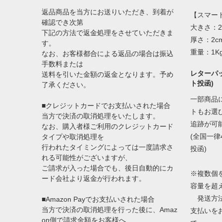
返品商品を当方にお送りいただき、到着が
【スマー
確認でき次第
大きさ：2
下記の方法で返金処理をさせていただきま
厚さ：2c
す。
重量：1K
なお、お客様都合による返品の場合は振込
手数料または
レターパッ
送料を引いた金額の返金となります。予め
ト投函)
了承ください。
一部商品
■クレジットカードでお支払いされた場合
トもお選
当方で決済の取消処理をいたします。
追跡が可
なお、購入者様ご利用のクレジットカード
(全国一律
タイプや取消処理を
行われたタイミングによっては一度請求さ
投函)
れる可能性がございますが、
ご請求が入った場合でも、後日自動的にカ
※複数個
ード会社より返金が行われます。
容量を超
発送方法
■Amazon Payでお支払いされた場合
当方で決済の取消処理を行った後に、Amaz
支払いを
on側で請求金額をお客様へ