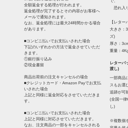
で、
全額返金する処理が行われます。
恐れ入り
返金処理が完了するとその内容がお客様へ
メールで通知されます。
【レター
なお、返金処理には最大24時間かかる場合
があります。
大きさ：3
ズ)
■コンビニ払いでお支払いされた場合
厚さ：3c
下記のいずれかの方法で返金させていただ
重量：4K
きます。
①銀行振り込み
レターパッ
②現金書留
渡し)
商品出荷前の注文キャンセルの場合
一部商品
■クレジットカード・Amazon Payでお支払
スもお選
いされた場合
追跡が可
上記と同様に返金対応をさせていただきま
(全国一律
す。
し)
■コンビニ払いでお支払いされた場合
上記と同様に対応させていただきます。
※複数個
なお、注文商品の一部をキャンセルされる
容量を超