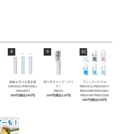
8
9
10
波線も引ける直定規
削り付キャップ（クリ
プニュスパイラル
KB044CL/KB044BL/
ア）
RB033CL/RB033GY/
KB044PU
RB032
RB033MP/RB033BL/
300円(税込330円)
100円(税込110円)
RB033MT/RB033SB
480円(税込528円)