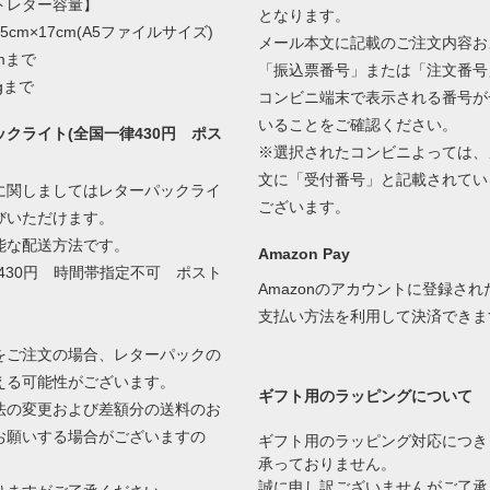
トレター容量】
となります。
5cm×17cm(A5ファイルサイズ)
メール本文に記載のご注文内容お
mまで
「振込票番号」または「注文番号
gまで
コンビニ端末で表示される番号が
いることをご確認ください。
クライト(全国一律430円 ポス
※選択されたコンビニよっては、
文に「受付番号」と記載されてい
に関しましてはレターパックライ
ございます。
びいただけます。
能な配送方法です。
Amazon Pay
430円 時間帯指定不可 ポスト
Amazonのアカウントに登録さ
支払い方法を利用して決済できま
をご注文の場合、レターパックの
える可能性がございます。
ギフト用のラッピングについて
の変更および差額分の送料のお
お願いする場合がございますの
ギフト用のラッピング対応につき
承っておりません。
誠に申し訳ございませんがご了承