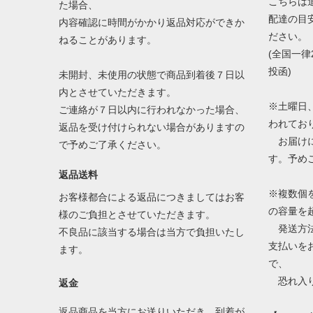
こちらは
た場合、
配達の目
内容確認に時間がかかり返品対応ができか
ださい。
ねることがあります。
(全国一律
投函)
未開封、未使用の状態で商品到着後７日以
内とさせていただきます。
※土曜日
ご連絡が７日以内に行われなかった場合、
われてお
返品を受け付けられない場合がありますの
お届けに
で予めご了承ください。
す。予め
返品送料
※複数個
お客様都合による返品につきましてはお客
の容量を
様のご負担とさせていただきます。
発送方法
不良品に該当する場合は当方で負担いたし
支払いを
ます。
で、
恐れ入り
返金
返品商品を当方にお送りいただき、到着が