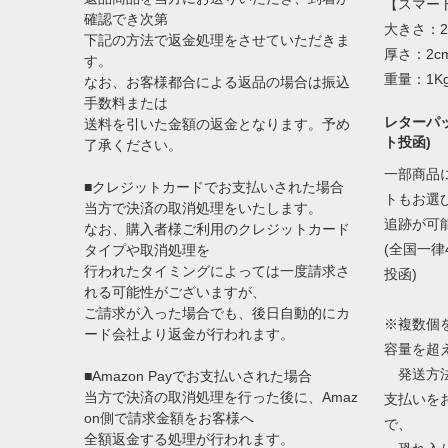
【スマー
確認でき次第
大きさ：2
下記の方法で返金処理をさせていただきま
厚さ：2c
す。
重量：1K
なお、お客様都合による返品の場合は振込
手数料または
レターパッ
送料を引いた金額の返金となります。予め
ト投函)
了承ください。
一部商品
■クレジットカードでお支払いされた場合
トもお選
当方で決済の取消処理をいたします。
追跡が可
なお、購入者様ご利用のクレジットカード
(全国一律
タイプや取消処理を
行われたタイミングによっては一度請求さ
投函)
れる可能性がございますが、
ご請求が入った場合でも、後日自動的にカ
※複数個
ード会社より返金が行われます。
容量を超
発送方法
■Amazon Payでお支払いされた場合
当方で決済の取消処理を行った後に、Amaz
支払いを
on側で請求金額をお客様へ
で、
全額返金する処理が行われます。