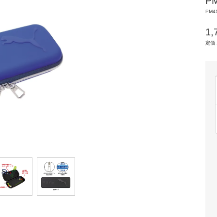
P
PM4
1
定価 