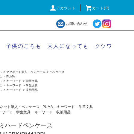
アカウント
カート(
0
)
お問い合わせ
子供のころも 大人になっても クツワ
ム
>
マグネット筆入・ペンケース
>
ペンケース
ム
>
PUMA
ム
>
キーワード
>
学童文具
ム
>
キーワード
>
学生文具
ム
>
キーワード
>
収納用品
ネット筆入・ペンケース
PUMA
キーワード
学童文具
ーワード
学生文具
キーワード
収納用品
ミハードペンケース