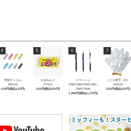
4
5
6
7
学校ケシゴム
かみねんど
スマッシュ
こども軍手（白）
RE048
PT521
PM573BK/PM573BL/
KR034
120円(税込132円)
320円(税込352円)
PM573WH
220円(税込242円)
1,980円(税込2,178円)