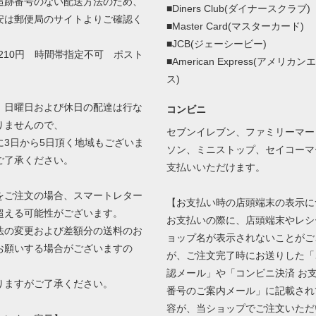
追跡番号のない配送方法のため、
■Diners Club(ダイナースクラブ)
安は郵便局のサイトよりご確認く
■Master Card(マスターカード)
■JCB(ジェーシービー)
210円 時間帯指定不可 ポスト
■American Express(アメリカ
ス)
、日曜日および休日の配達は行な
コンビニ
りませんので、
セブンイレブン、ファミリーマー
3日から5日頂く地域もございま
ソン、ミニストップ、セイコーマ
ご了承ください。
支払いいただけます。
をご注文の場合、スマートレター
【お支払い時の店頭端末の表示に
超える可能性がございます。
お支払いの際に、店頭端末やレシ
の変更および差額分の送料のお
ョップ名が表示されないことがご
お願いする場合がございますの
が、ご注文完了時にお送りした「
認メール」や「コンビニ決済 お
ますがご了承ください。
番号のご案内メール」に記載され
容が、当ショップでご注文いただ