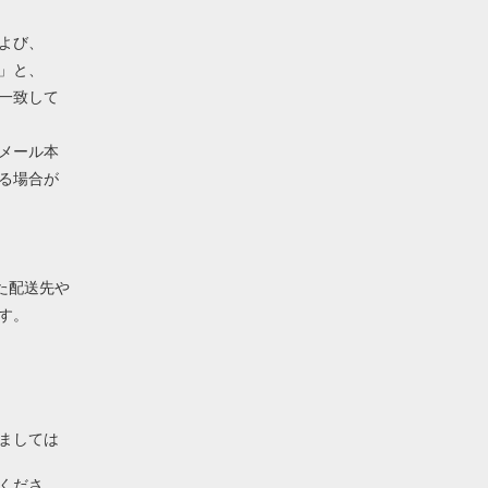
よび、
」と、
一致して
メール本
る場合が
れた配送先や
す。
ましては
くださ