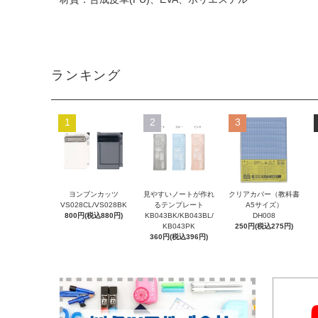
ランキング
1
2
3
ヨンブンカッツ
見やすいノートが作れ
クリアカバー（教科書
VS028CL/VS028BK
るテンプレート
A5サイズ）
800円(税込880円)
KB043BK/KB043BL/
DH008
KB043PK
250円(税込275円)
360円(税込396円)