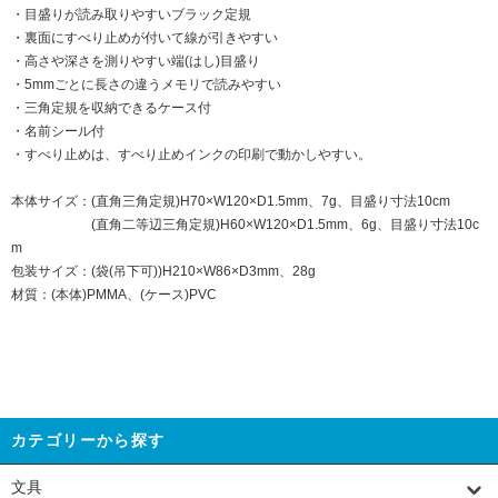
・目盛りが読み取りやすいブラック定規
・裏面にすべり止めが付いて線が引きやすい
・高さや深さを測りやすい端(はし)目盛り
・5mmごとに長さの違うメモリで読みやすい
・三角定規を収納できるケース付
・名前シール付
・すべり止めは、すべり止めインクの印刷で動かしやすい。
本体サイズ：(直角三角定規)H70×W120×D1.5mm、7g、目盛り寸法10cm
(直角二等辺三角定規)H60×W120×D1.5mm、6g、目盛り寸法10c
m
包装サイズ：(袋(吊下可))H210×W86×D3mm、28g
材質：(本体)PMMA、(ケース)PVC
カテゴリーから探す
文具