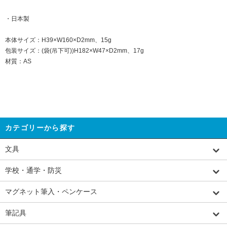
・日本製
本体サイズ：H39×W160×D2mm、15g
包装サイズ：(袋(吊下可))H182×W47×D2mm、17g
材質：AS
カテゴリーから探す
文具
学校・通学・防災
マグネット筆入・ペンケース
筆記具