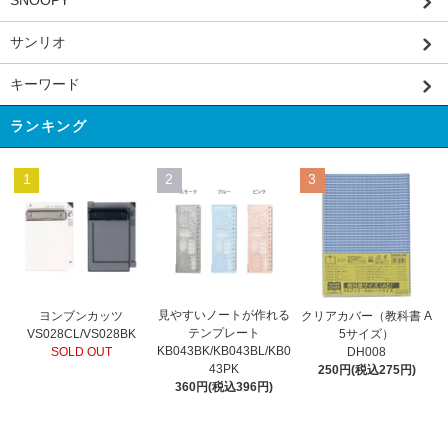
サンリオ
キーワード
ランキング
1
2
3
見やすいノートが作れる
ヨンブンカッツ
クリアカバー（教科書 A
テンプレート
VS028CL/VS028BK
5サイズ）
KB043BK/KB043BL/KB0
SOLD OUT
DH008
43PK
250円(税込275円)
360円(税込396円)